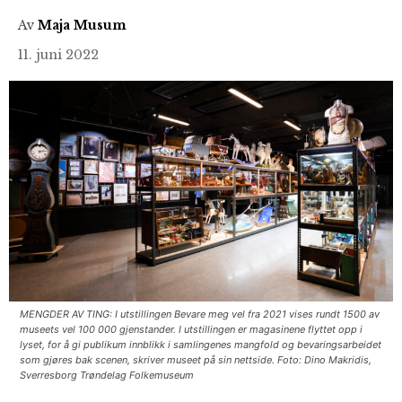
Av
Maja Musum
11. juni 2022
MENGDER AV TING: I utstillingen Bevare meg vel fra 2021 vises rundt 1500 av
museets vel 100 000 gjenstander. I utstillingen er magasinene flyttet opp i
lyset, for å gi publikum innblikk i samlingenes mangfold og bevaringsarbeidet
som gjøres bak scenen, skriver museet på sin nettside. Foto: Dino Makridis,
Sverresborg Trøndelag Folkemuseum