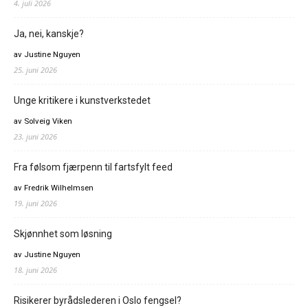
4. juli 2026
Ja, nei, kanskje?
av Justine Nguyen
25. juni 2026
Unge kritikere i kunstverkstedet
av Solveig Viken
23. juni 2026
Fra følsom fjærpenn til fartsfylt feed
av Fredrik Wilhelmsen
19. juni 2026
Skjønnhet som løsning
av Justine Nguyen
18. juni 2026
Risikerer byrådslederen i Oslo fengsel?