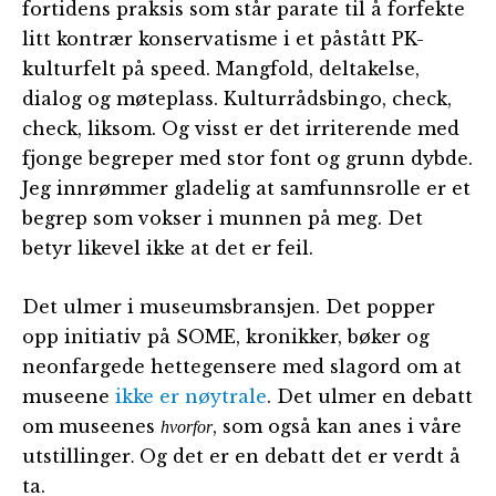
fortidens praksis som står parate til å forfekte
litt kontrær konservatisme i et påstått PK-
kulturfelt på speed. Mangfold, deltakelse,
dialog og møteplass. Kulturrådsbingo, check,
check, liksom. Og visst er det irriterende med
fjonge begreper med stor font og grunn dybde.
Jeg innrømmer gladelig at samfunnsrolle er et
begrep som vokser i munnen på meg. Det
betyr likevel ikke at det er feil.
Det ulmer i museumsbransjen. Det popper
opp initiativ på SOME, kronikker, bøker og
neonfargede hettegensere med slagord om at
museene
ikke er nøytrale
. Det ulmer en debatt
om museenes
, som også kan anes i våre
hvorfor
utstillinger
Og det er en debatt det er verdt å
.
ta.