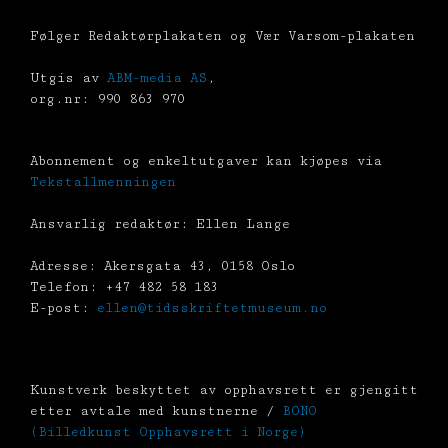
Følger Redaktørplakaten og Vær Varsom-plakaten
Utgis av
ABM-media AS
,
org.nr: 990 863 970
Abonnement og enkeltutgaver kan kjøpes via
Tekstallmenningen
Ansvarlig redaktør: Ellen Lange
Adresse: Akersgata 43, 0158 Oslo
Telefon: +47 482 58 183
E-post:
ellen@tidsskriftetmuseum.no
Kunstverk beskyttet av opphavsrett er gjengitt
etter avtale med kunstnerne /
BONO
(Billedkunst Opphavsrett i Norge)