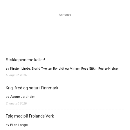
Annonse
Strikkepinnene kaller!
av Kirsten Linde, Sigrid Tveiten Roholdt og Miriam Rose Sitkin Røsler-Nielsen
6. august 2026
Krig, fred og natur i Finnmark
av Aasne Jordheim
2. august 2026
Følg med på Frolands Verk
av Ellen Lange