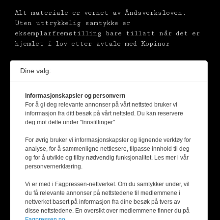
Alt materiale er vernet av Åndsverksloven.
Uten uttrykkelig samtykke er
eksemplarfremstilling bare tillatt når det er
hjemlet i lov etter avtale med Kopinor
Dine valg:
Informasjonskapsler og personvern
For å gi deg relevante annonser på vårt nettsted bruker vi
informasjon fra ditt besøk på vårt nettsted. Du kan reservere
deg mot dette under "Innstillinger".
For øvrig bruker vi informasjonskapsler og lignende verktøy for
analyse, for å sammenligne nettlesere, tilpasse innhold til deg
og for å utvikle og tilby nødvendig funksjonalitet. Les mer i vår
personvernerklæring.
Vi er med i Fagpressen-nettverket. Om du samtykker under, vil
du få relevante annonser på nettstedene til medlemmene i
nettverket basert på informasjon fra dine besøk på tvers av
disse nettstedene. En oversikt over medlemmene finner du på
Fagpressen.no.