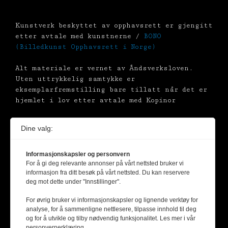
Kunstverk beskyttet av opphavsrett er gjengitt
etter avtale med kunstnerne /
BONO
(Billedkunst Opphavsrett i Norge)
Alt materiale er vernet av Åndsverksloven.
Uten uttrykkelig samtykke er
eksemplarfremstilling bare tillatt når det er
hjemlet i lov etter avtale med Kopinor
Dine valg:
Informasjonskapsler og personvern
For å gi deg relevante annonser på vårt nettsted bruker vi
informasjon fra ditt besøk på vårt nettsted. Du kan reservere
deg mot dette under "Innstillinger".
For øvrig bruker vi informasjonskapsler og lignende verktøy for
analyse, for å sammenligne nettlesere, tilpasse innhold til deg
og for å utvikle og tilby nødvendig funksjonalitet. Les mer i vår
personvernerklæring.