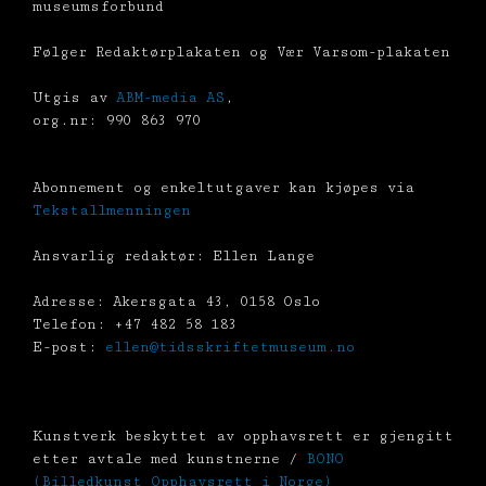
museumsforbund
Følger Redaktørplakaten og Vær Varsom-plakaten
Utgis av
ABM-media AS
,
org.nr: 990 863 970
Abonnement og enkeltutgaver kan kjøpes via
Tekstallmenningen
Ansvarlig redaktør: Ellen Lange
Adresse: Akersgata 43, 0158 Oslo
Telefon: +47 482 58 183
E-post:
ellen@tidsskriftetmuseum.no
Kunstverk beskyttet av opphavsrett er gjengitt
etter avtale med kunstnerne /
BONO
(Billedkunst Opphavsrett i Norge)