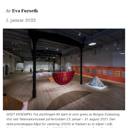
Av
Eva Furseth
5. januar 2022
GODT EKSEMPEL Fra utstillingen Alt kjøtt er som gress av Borgny Svalastog.
Vist ved Telemarksmuseet på Notodden 23. januar – 31. august 2021. Den
røde prestekappa Kåpe for vandring (2020) er flankert av to kåper i stål,