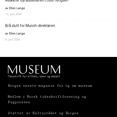
Risikerer byrådslederen i Oslo fengsel?
av Ellen Lange
13. juni 2026
Brå slutt for Munch-direktøren
av Ellen Lange
8. juni 2026
Norges eneste magasin for og om museum
Medlem i Norsk tidsskriftforening og
Fagpressen
Støttet av Kulturrådet og Norges