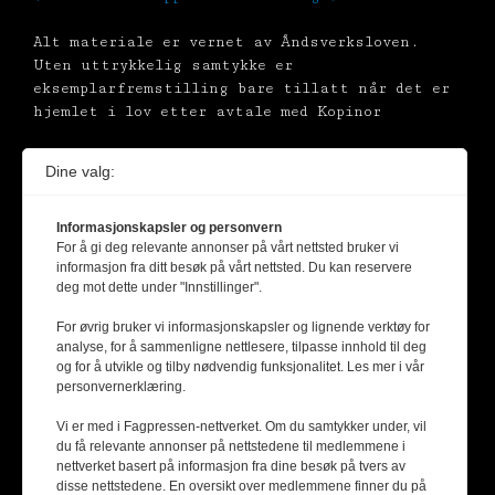
Alt materiale er vernet av Åndsverksloven.
Uten uttrykkelig samtykke er
eksemplarfremstilling bare tillatt når det er
hjemlet i lov etter avtale med Kopinor
Dine valg:
Informasjonskapsler og personvern
For å gi deg relevante annonser på vårt nettsted bruker vi
informasjon fra ditt besøk på vårt nettsted. Du kan reservere
deg mot dette under "Innstillinger".
For øvrig bruker vi informasjonskapsler og lignende verktøy for
analyse, for å sammenligne nettlesere, tilpasse innhold til deg
og for å utvikle og tilby nødvendig funksjonalitet. Les mer i vår
personvernerklæring.
Vi er med i Fagpressen-nettverket. Om du samtykker under, vil
du få relevante annonser på nettstedene til medlemmene i
nettverket basert på informasjon fra dine besøk på tvers av
disse nettstedene. En oversikt over medlemmene finner du på