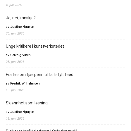
4. juli 2026
Ja, nei, kanskje?
av Justine Nguyen
25. juni 2026
Unge kritikere i kunstverkstedet
av Solveig Viken
23. juni 2026
Fra følsom fjærpenn til fartsfylt feed
av Fredrik Wilhelmsen
19. juni 2026
Skjønnhet som løsning
av Justine Nguyen
18. juni 2026