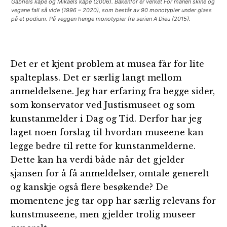
Gabriels kåpe og Mikaels kåpe (2006). Bakenfor er verket For månen skine og
vegane fall så vide (1996 – 2020), som består av 90 monotypier under glass
på et podium. På veggen henge monotypier fra serien A Dieu (2015).
Det er et kjent problem at musea får for lite
spalteplass. Det er særlig langt mellom
anmeldelsene. Jeg har erfaring fra begge sider,
som konservator ved Justismuseet og som
kunstanmelder i Dag og Tid. Derfor har jeg
laget noen forslag til hvordan museene kan
legge bedre til rette for kunstanmelderne.
Dette kan ha verdi både når det gjelder
sjansen for å få anmeldelser, omtale generelt
og kanskje også flere besøkende? De
momentene jeg tar opp har særlig relevans for
kunstmuseene, men gjelder trolig museer