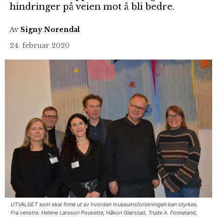
hindringer på veien mot å bli bedre.
Av
Signy Norendal
24. februar 2020
UTVALGET som skal finne ut av hvordan museumsforskningen kan styrkes.
Fra venstre: Helene Larsson Pousette, Håkon Glørstad, Trude A. Fonneland,