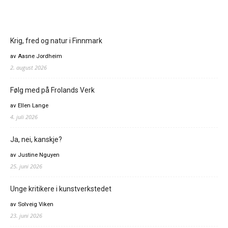
Krig, fred og natur i Finnmark
av Aasne Jordheim
2. august 2026
Følg med på Frolands Verk
av Ellen Lange
4. juli 2026
Ja, nei, kanskje?
av Justine Nguyen
25. juni 2026
Unge kritikere i kunstverkstedet
av Solveig Viken
23. juni 2026