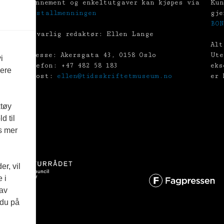
Abonnement og enkeltutgaver kan kjøpes via
Kun
Tekstallmenningen
gje
BON
Ansvarlig redaktør: Ellen Lange
Alt
Adresse: Akersgata 43, 0158 Oslo
Ute
i
Telefon: +47 482 58 183
eks
vere
E-post:
ellen@tidsskriftetmuseum.no
er 
ktøy
d til
es mer
r, vil
 i
 av
 du på