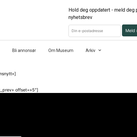
Hold deg oppdatert - meld deg p
nyhetsbrev
Meld
Bli annonsør
Om Museum
Arkiv
msnytt»]
t_prev» offset=»5″]