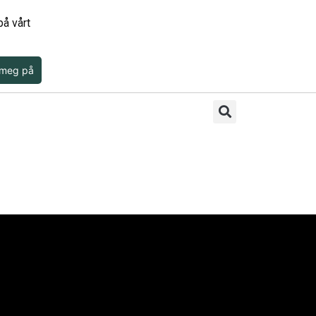
å vårt
 meg på