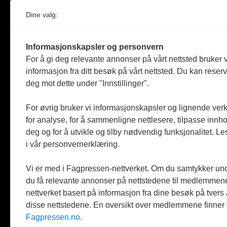
Norges eneste magasin for og om museum
Dine valg:
Medlem i Norsk tidsskriftforening og
Fagpressen
Informasjonskapsler og personvern
Støttet av Kulturrådet og Norges
For å gi deg relevante annonser på vårt nettsted bruker v
museumsforbund
informasjon fra ditt besøk på vårt nettsted. Du kan reser
deg mot dette under "Innstillinger".
Følger Redaktørplakaten og Vær Varsom-
plakaten
For øvrig bruker vi informasjonskapsler og lignende ver
Utgis av
ABM-media AS
,
for analyse, for å sammenligne nettlesere, tilpasse innhol
org.nr: 990 863 970
deg og for å utvikle og tilby nødvendig funksjonalitet. L
i vår personvernerklæring.
Vi er med i Fagpressen-nettverket. Om du samtykker unde
du få relevante annonser på nettstedene til medlemmene
nettverket basert på informasjon fra dine besøk på tvers
disse nettstedene. En oversikt over medlemmene finner
Fagpressen.no.