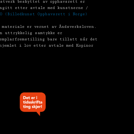
stverk beskyttet av opphavsrett er
ngitt etter avtale med kunstnerne /
O (Billedkunst Opphavsrett i Norge)
 materiale er vernet av Åndsverksloven.
n uttrykkelig samtykke er
emplarfremstilling bare tillatt når det
hjemlet i lov etter avtale med Kopinor