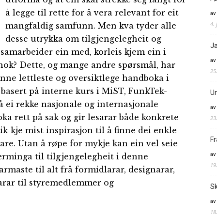
å legge til rette for å vera relevant for eit
av
4. 
mangfaldig samfunn. Men kva tyder alle
desse utrykka om tilgjengelegheit og
Ja
 samarbeider ein med, korleis kjem ein i
av
 nok? Dette, og mange andre spørsmål, har
25
ne lettleste og oversiktlege handboka i
basert på interne kurs i MiST, FunkTek-
Un
å ei rekke nasjonale og internasjonale
av
ka rett på sak og gir lesarar både konkrete
23
k-kje mist inspirasjon til å finne dei enkle
Fr
are. Utan å røpe for mykje kan ein vel seie
av
rminga til tilgjengelegheit i denne
19
maste til alt frå formidlarar, designarar,
karar til styremedlemmer og
Sk
av
18