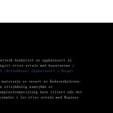
stverk beskyttet av opphavsrett er
ngitt etter avtale med kunstnerne /
O (Billedkunst Opphavsrett i Norge)
 materiale er vernet av Åndsverksloven.
n uttrykkelig samtykke er
emplarfremstilling bare tillatt når det
hjemlet i lov etter avtale med Kopinor