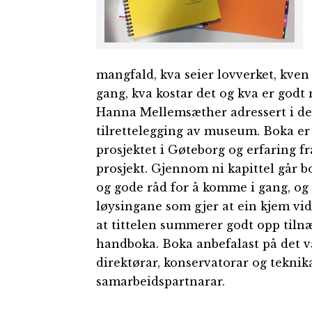
mangfald, kva seier lovverket, kven
gang, kva kostar det og kva er godt
Hanna Mellemsæther adressert i den
tilrettelegging av museum. Boka er 
prosjektet i Gøteborg og erfaring fr
prosjekt. Gjennom ni kapittel går bo
og gode råd for å komme i gang, og i
løysingane som gjer at ein kjem vid
at tittelen summerer godt opp tilnæ
handboka. Boka anbefalast på det var
direktørar, konservatorar og tekni
samarbeidspartnarar.