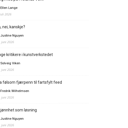
 Ellen Lange
juli 2026
, nei, kanskje?
 Justine Nguyen
. juni 2026
ge kritikere i kunstverkstedet
 Solveig Viken
. juni 2026
a følsom fjærpenn til fartsfylt feed
 Fredrik Wilhelmsen
. juni 2026
jønnhet som løsning
 Justine Nguyen
. juni 2026