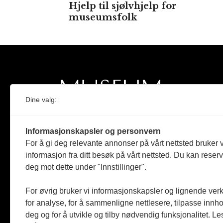
Hjelp til sjølvhjelp for
museumsfolk
Dine valg:
Norges eneste magasin for og om museum
Informasjonskapsler og personvern
Medlem i Norsk tidsskriftforening og
For å gi deg relevante annonser på vårt nettsted bruker v
Fagpressen
informasjon fra ditt besøk på vårt nettsted. Du kan reser
deg mot dette under "Innstillinger".
Støttet av Kulturrådet og Norges
museumsforbund
For øvrig bruker vi informasjonskapsler og lignende ver
Følger Redaktørplakaten og Vær Varsom-
for analyse, for å sammenligne nettlesere, tilpasse innhol
plakaten
deg og for å utvikle og tilby nødvendig funksjonalitet. L