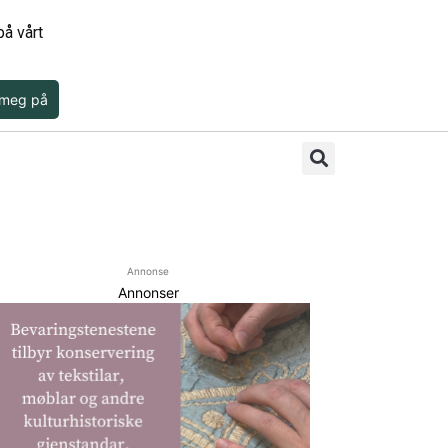
å vårt
 meg på
Annonse
Annonser