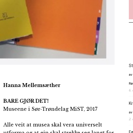
St
av
Rø
Hanna Mellemsæther
6.
BARE GJØR DET!
Kr
Museene i Sør-Trøndelag MiST, 2017
av
2.
Alle veit at musea skal vera universelt
Fø
utforma og at ein skal strekke seg langt for