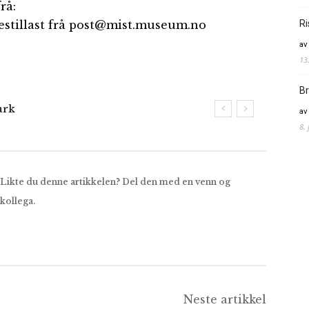
rå:
Ri
bestillast frå post@mist.museum.no
av
13
Br
ark
av
8.
Likte du denne artikkelen? Del den med en venn og
kollega.
Neste artikkel