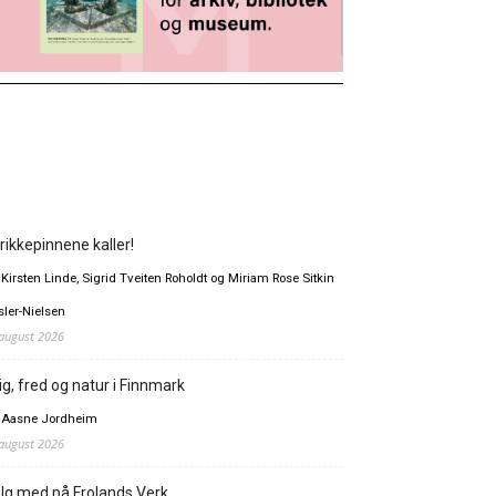
rikkepinnene kaller!
 Kirsten Linde, Sigrid Tveiten Roholdt og Miriam Rose Sitkin
sler-Nielsen
 august 2026
ig, fred og natur i Finnmark
 Aasne Jordheim
 august 2026
lg med på Frolands Verk