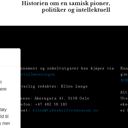
Historien om en samisk pioner,
politiker og intellektuell
Abonnement og enkeltutgaver kan kjøpes via
Kun
Tekstallmenningen
gje
BON
i
Ansvarlig redaktør: Ellen Lange
vere
Alt
Adresse: Akersgata 43, 0158 Oslo
Ute
Telefon: +47 482 58 183
eks
ktøy
E-post:
ellen@tidsskriftetmuseum.no
er 
d til
es mer