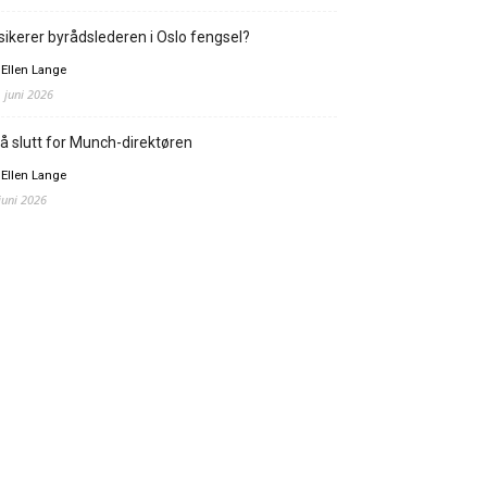
sikerer byrådslederen i Oslo fengsel?
 Ellen Lange
. juni 2026
å slutt for Munch-direktøren
 Ellen Lange
 juni 2026