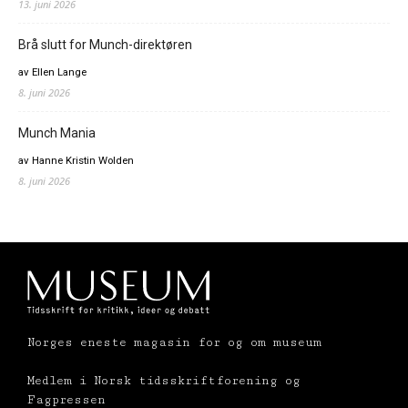
13. juni 2026
Brå slutt for Munch-direktøren
av Ellen Lange
8. juni 2026
Munch Mania
av Hanne Kristin Wolden
8. juni 2026
Norges eneste magasin for og om museum
Medlem i Norsk tidsskriftforening og
Fagpressen