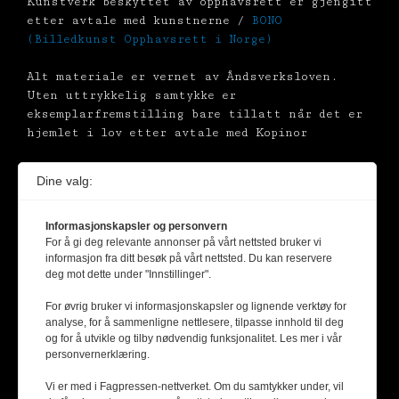
Kunstverk beskyttet av opphavsrett er gjengitt
etter avtale med kunstnerne /
BONO
(Billedkunst Opphavsrett i Norge)
Alt materiale er vernet av Åndsverksloven.
Uten uttrykkelig samtykke er
eksemplarfremstilling bare tillatt når det er
hjemlet i lov etter avtale med Kopinor
Dine valg:
Informasjonskapsler og personvern
For å gi deg relevante annonser på vårt nettsted bruker vi
informasjon fra ditt besøk på vårt nettsted. Du kan reservere
deg mot dette under "Innstillinger".
For øvrig bruker vi informasjonskapsler og lignende verktøy for
analyse, for å sammenligne nettlesere, tilpasse innhold til deg
og for å utvikle og tilby nødvendig funksjonalitet. Les mer i vår
personvernerklæring.
Vi er med i Fagpressen-nettverket. Om du samtykker under, vil