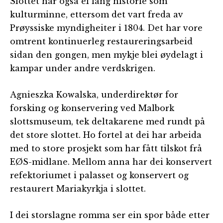
Slottet har også ei lang historie som
kulturminne, ettersom det vart freda av
Prøyssiske myndigheiter i 1804. Det har vore
omtrent kontinuerleg restaureringsarbeid
sidan den gongen, men mykje blei øydelagt i
kampar under andre verdskrigen.
Agnieszka Kowalska, underdirektør for
forsking og konservering ved Malbork
slottsmuseum, tek deltakarene med rundt på
det store slottet. Ho fortel at dei har arbeida
med to store prosjekt som har fått tilskot frå
EØS-midlane. Mellom anna har dei konservert
refektoriumet i palasset og konservert og
restaurert Mariakyrkja i slottet.
I dei storslagne romma ser ein spor både etter