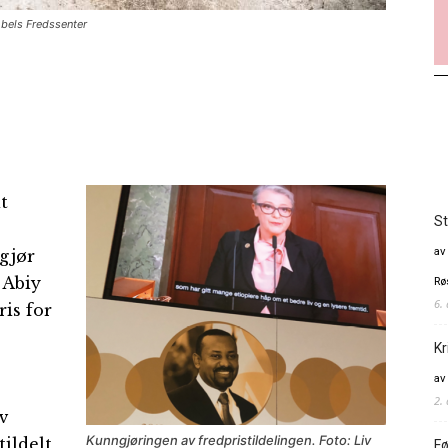
Nobels Fredssenter
t
St
av
gjør
 Abiy
Rø
6.
ris for
Kr
av
2.
av
Kunngjøringen av fredpristildelingen. Foto: Liv
tildelt
Fø