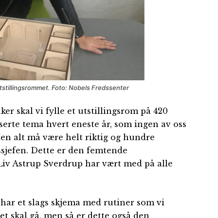
tstillingsrommet. Foto: Nobels Fredssenter
uker skal vi fylle et utstillingsrom på 420
serte tema hvert eneste år, som ingen av oss
en alt må være helt riktig og hundre
ngssjefen. Dette er den femtende
 Liv Astrup Sverdrup har vært med på alle
i har et slags skjema med rutiner som vi
det skal gå, men så er dette også den