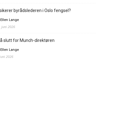
sikerer byrådslederen i Oslo fengsel?
 Ellen Lange
. juni 2026
å slutt for Munch-direktøren
 Ellen Lange
 juni 2026