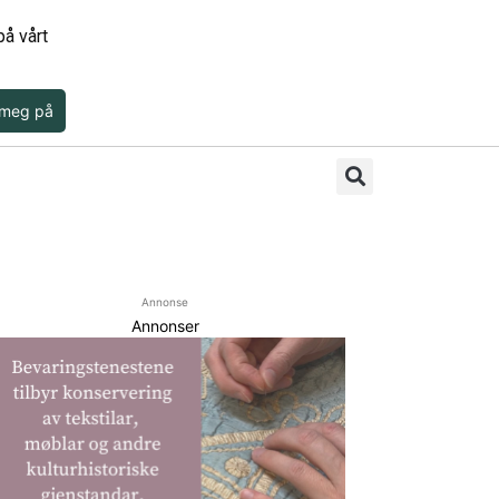
å vårt
 meg på
Annonse
Annonser