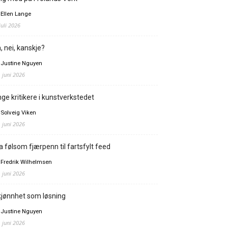
 Ellen Lange
juli 2026
, nei, kanskje?
 Justine Nguyen
. juni 2026
ge kritikere i kunstverkstedet
 Solveig Viken
. juni 2026
a følsom fjærpenn til fartsfylt feed
 Fredrik Wilhelmsen
. juni 2026
jønnhet som løsning
 Justine Nguyen
. juni 2026