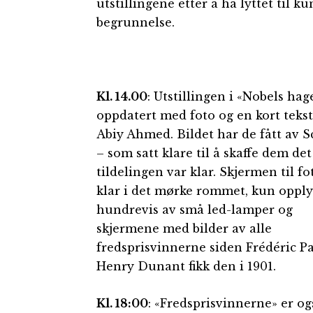
utstillingene etter å ha lyttet til
begrunnelse.
Kl. 14.00
: Utstillingen i «Nobels hag
oppdatert med foto og en kort teks
Abiy Ahmed. Bildet har de fått av 
– som satt klare til å skaffe dem det
tildelingen var klar. Skjermen til fo
klar i det mørke rommet, kun opply
hundrevis av små led-lamper og
skjermene med bilder av alle
fredsprisvinnerne siden Frédéric P
Henry Dunant fikk den i 1901.
Kl. 18:00
: «Fredsprisvinnerne» er og