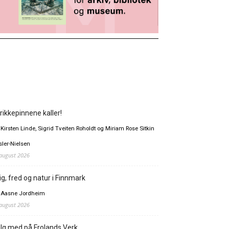
rikkepinnene kaller!
 Kirsten Linde, Sigrid Tveiten Roholdt og Miriam Rose Sitkin
sler-Nielsen
 august 2026
ig, fred og natur i Finnmark
 Aasne Jordheim
 august 2026
lg med på Frolands Verk