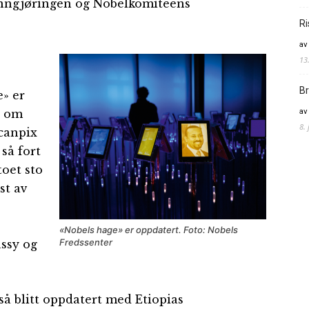
 kunngjøringen og Nobelkomiteens
Ri
av
13
Br
e» er
av
t om
8.
Scanpix
 så fort
toet sto
st av
«Nobels hage» er oppdatert. Foto: Nobels
Fredssenter
assy og
så blitt oppdatert med Etiopias