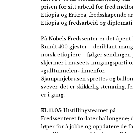
prisen for sitt arbeid for fred mell
Etiopia og Eritrea, fredsskapende ar
Etiopia og fredsarbeid og diplomati
På Nobels Fredssenter er det åpent 
Rundt 400 gjester – deriblant man
norsk-etiopiere – følger sendingen
skjermer i museets inngangsparti o
«gulltunnelen» innenfor.
Sjampanjebrusen sprettes og ballo
svever, det er skikkelig stemning, f
er i gang.
Kl. 11.05
: Utstillingsteamet på
Fredssenteret forlater ballongene; 
løper for å jobbe og oppdatere de f