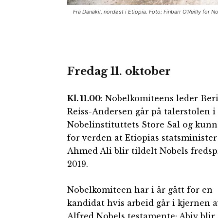
Fra Danakil, nordøst i Etiopia. Foto: Finbarr O’Reilly for 
Fredag 11. oktober
Kl. 11.00
: Nobelkomiteens leder Beri
Reiss-Andersen går på talerstolen i
Nobelinstituttets Store Sal og kunn
for verden at Etiopias statsminister
Ahmed Ali blir tildelt Nobels fredsp
2019.
Nobelkomiteen har i år gått for en
kandidat hvis arbeid går i kjernen 
Alfred Nobels testamente; Abiy blir 