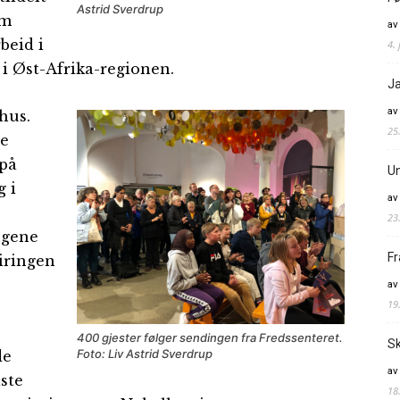
Astrid Sverdrup
om
av
beid i
4. 
 i Øst-Afrika-regionen.
Ja
av
hus.
25
ge
 på
Un
g i
av
23
ngene
Fr
eiringen
av
19
400 gjester følger sendingen fra Fredssenteret.
Sk
Foto: Liv Astrid Sverdrup
de
av
aste
18