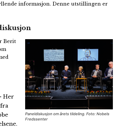
fyllende informasjon. Denne utstillingen er
diskusjon
 Berit
 om
 med
– Her
fra
Paneldiskusjon om årets tildeling. Foto: Nobels
bbe
Fredssenter
lsene.