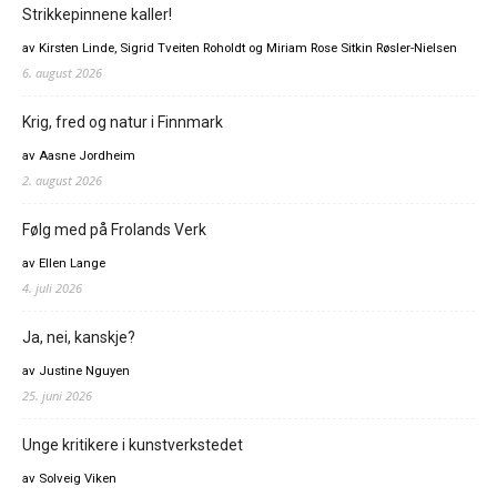
Strikkepinnene kaller!
av Kirsten Linde, Sigrid Tveiten Roholdt og Miriam Rose Sitkin Røsler-Nielsen
6. august 2026
Krig, fred og natur i Finnmark
av Aasne Jordheim
2. august 2026
Følg med på Frolands Verk
av Ellen Lange
4. juli 2026
Ja, nei, kanskje?
av Justine Nguyen
25. juni 2026
Unge kritikere i kunstverkstedet
av Solveig Viken