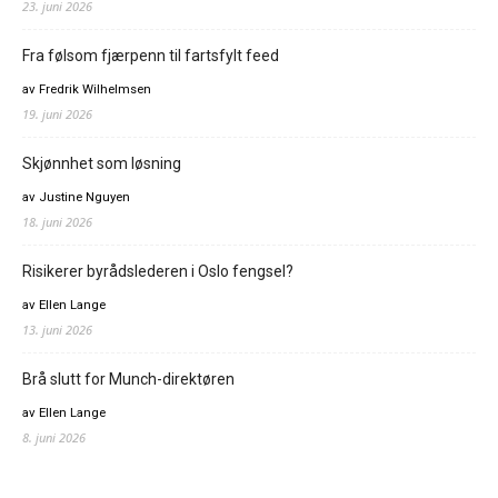
23. juni 2026
Fra følsom fjærpenn til fartsfylt feed
av Fredrik Wilhelmsen
19. juni 2026
Skjønnhet som løsning
av Justine Nguyen
18. juni 2026
Risikerer byrådslederen i Oslo fengsel?
av Ellen Lange
13. juni 2026
Brå slutt for Munch-direktøren
av Ellen Lange
8. juni 2026