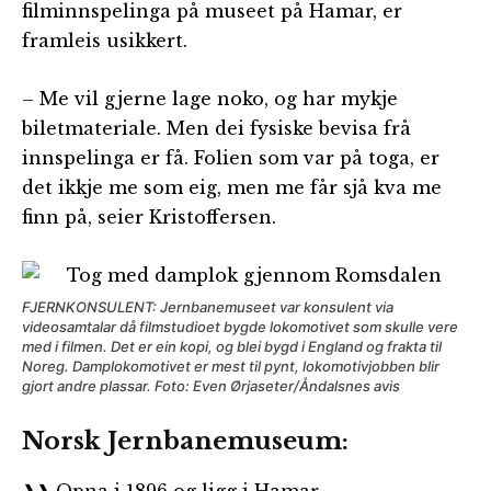
filminnspelinga på museet på Hamar, er
framleis usikkert.
– Me vil gjerne lage noko, og har mykje
biletmateriale. Men dei fysiske bevisa frå
innspelinga er få. Folien som var på toga, er
det ikkje me som eig, men me får sjå kva me
finn på, seier Kristoffersen.
FJERNKONSULENT: Jernbanemuseet var konsulent via
videosamtalar då filmstudioet bygde lokomotivet som skulle vere
med i filmen. Det er ein kopi, og blei bygd i England og frakta til
Noreg. Damplokomotivet er mest til pynt, lokomotivjobben blir
gjort andre plassar. Foto: Even Ørjaseter/Åndalsnes avis
Norsk Jernbanemuseum:
❱❱ Opna i 1896 og ligg i Hamar