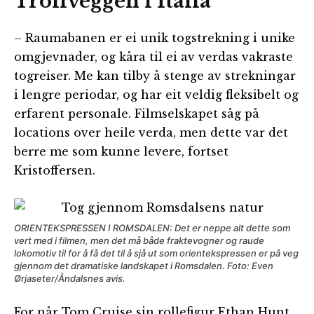
Trollveggen i Italia
– Raumabanen er ei unik togstrekning i unike
omgjevnader, og kåra til ei av verdas vakraste
togreiser. Me kan tilby å stenge av strekningar
i lengre periodar, og har eit veldig fleksibelt og
erfarent personale. Filmselskapet såg på
locations over heile verda, men dette var det
berre me som kunne levere, fortset
Kristoffersen.
ORIENTEKSPRESSEN I ROMSDALEN: Det er neppe alt dette som
vert med i filmen, men det må både fraktevogner og raude
lokomotiv til for å få det til å sjå ut som orientekspressen er på veg
gjennom det dramatiske landskapet i Romsdalen. Foto: Even
Ørjaseter/Åndalsnes avis.
For når Tom Cruise sin rollefigur Ethan Hunt