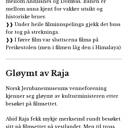
mellom Åndalsnes og Dombås. Banen er
mellom anna kjent for vakker utsikt og
historiske bruer.
❱❱ Under heile filminnspelinga gjekk det buss
for tog på strekninga.
❱❱ I førre film var sluttscena filma på
Preikestolen (men i filmen låg den i Himalaya)
Gløymt av Raja
Norsk Jernbanemuseums venneforening
kjenner seg gløymt av kulturministeren etter
besøket på filmsettet.
Abid Raja fekk mykje merksemd rundt besøket
sitt på filmsettet på vestlandet. Men til tross