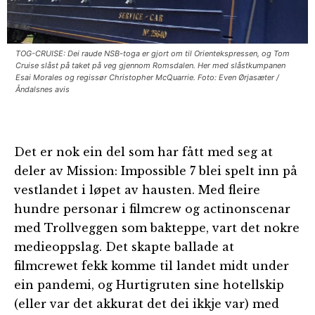
TOG-CRUISE: Dei raude NSB-toga er gjort om til Orientekspressen, og Tom
Cruise slåst på taket på veg gjennom Romsdalen. Her med slåstkumpanen
Esai Morales og regissør Christopher McQuarrie. Foto: Even Ørjasæter /
Åndalsnes avis
Det er nok ein del som har fått med seg at
deler av Mission: Impossible 7 blei spelt inn på
vestlandet i løpet av hausten. Med fleire
hundre personar i filmcrew og actinonscenar
med Trollveggen som bakteppe, vart det nokre
medieoppslag. Det skapte ballade at
filmcrewet fekk komme til landet midt under
ein pandemi, og Hurtigruten sine hotellskip
(eller var det akkurat det dei ikkje var) med