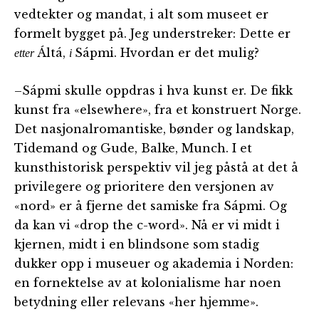
vedtekter og mandat, i alt som museet er
formelt bygget på. Jeg understreker: Dette er
Áltá,
Sápmi. Hvordan er det mulig?
etter
i
–Sápmi skulle oppdras i hva kunst er. De fikk
kunst fra «elsewhere», fra et konstruert Norge.
Det nasjonalromantiske, bønder og landskap,
Tidemand og Gude, Balke, Munch. I et
kunsthistorisk perspektiv vil jeg påstå at det å
privilegere og prioritere den versjonen av
«nord» er å fjerne det samiske fra Sápmi. Og
da kan vi «drop the c-word». Nå er vi midt i
kjernen, midt i en blindsone som stadig
dukker opp i museuer og akademia i Norden:
en fornektelse av at kolonialisme har noen
betydning eller relevans «her hjemme».