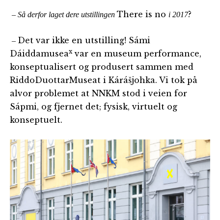
There is no
?
– Så derfor laget dere utstillingen
i 2017
Det var ikke en utstilling! Sámi
–
x
Dáiddamusea
var en museum performance,
konseptualisert og produsert sammen med
RiddoDuottarMuseat i Kárášjohka. Vi tok på
alvor problemet at NNKM stod i veien for
Sápmi, og fjernet det; fysisk, virtuelt og
konseptuelt.