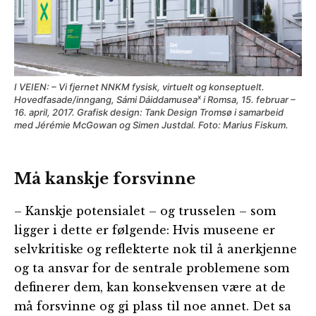
I VEIEN: – Vi fjernet NNKM fysisk, virtuelt og konseptuelt.
x
Hovedfasade/inngang, Sámi Dáiddamusea
i Romsa, 15. februar –
16. april, 2017. Grafisk design: Tank Design Tromsø i samarbeid
med Jérémie McGowan og Simen Justdal. Foto: Marius Fiskum.
Må kanskje forsvinne
– Kanskje potensialet – og trusselen – som
ligger i dette er følgende: Hvis museene er
selvkritiske og reflekterte nok til å anerkjenne
og ta ansvar for de sentrale problemene som
definerer dem, kan konsekvensen være at de
må forsvinne og gi plass til noe annet. Det sa