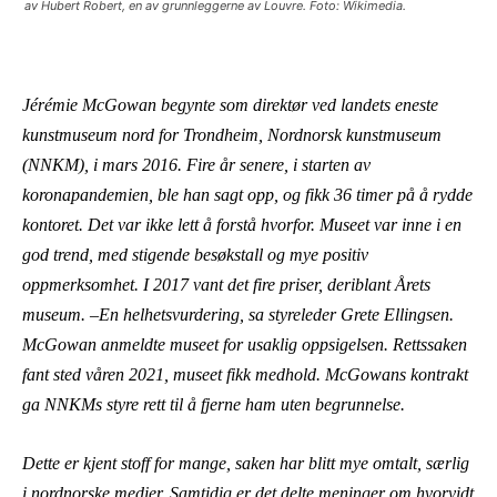
av Hubert Robert, en av grunnleggerne av Louvre. Foto: Wikimedia.
Jérémie McGowan begynte som direktør ved landets eneste
kunstmuseum nord for Trondheim, Nordnorsk kunstmuseum
(NNKM), i mars 2016. Fire år senere, i starten av
koronapandemien, ble han sagt opp, og fikk 36 timer på å rydde
kontoret. Det var ikke lett å forstå hvorfor. Museet var inne i en
god trend, med stigende besøkstall og mye positiv
oppmerksomhet. I 2017 vant det fire priser, deriblant Årets
museum. –En helhetsvurdering, sa styreleder Grete Ellingsen.
McGowan anmeldte museet for usaklig oppsigelsen. Rettssaken
fant sted våren 2021, museet fikk medhold. McGowans kontrakt
ga NNKMs styre rett til å fjerne ham uten begrunnelse.
Dette er kjent stoff for mange, saken har blitt mye omtalt, særlig
i nordnorske medier. Samtidig er det delte meninger om hvorvidt