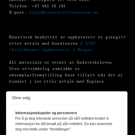
Telefon: +47 482 58 183
E-post:
ellen@tidsskriftetmuseum.no
Kunstverk beskyttet av opphavsrett er gjengitt
etter avtale med kunstnerne /
BONO
(Billedkunst Opphavsrett i Norge)
Alt materiale er vernet av Åndsverksloven.
Uten uttrykkelig samtykke er
eksemplarfremstilling bare tillatt når det er
hjemlet i lov etter avtale med Kopinor
Dine valg:
Informasjonskapsler og personvern
For å gi deg relevante annonser på vårt nettsted bruker vi
informasjon fra ditt besøk på vårt nettsted. Du kan reservere
deg mot dette under "Innstillinger".