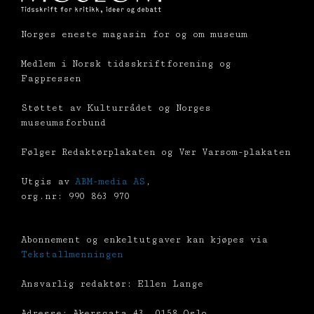
Norges eneste magasin for og om museum
Medlem i Norsk tidsskriftforening og
Fagpressen
Støttet av Kulturrådet og Norges
museumsforbund
Følger Redaktørplakaten og Vær Varsom-plakaten
Utgis av
ABM-media AS
,
org.nr: 990 863 970
Abonnement og enkeltutgaver kan kjøpes via
Tekstallmenningen
Ansvarlig redaktør: Ellen Lange
Adresse: Akersgata 43, 0158 Oslo