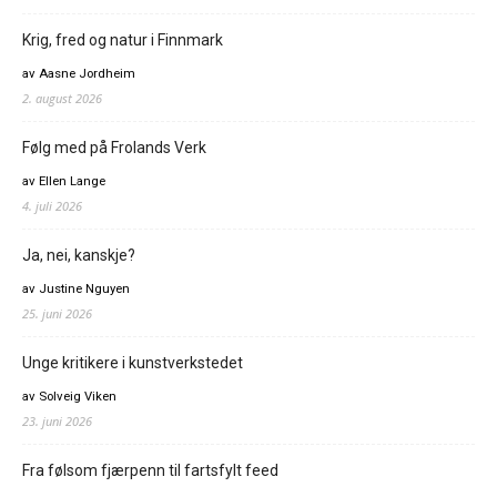
Krig, fred og natur i Finnmark
av Aasne Jordheim
2. august 2026
Følg med på Frolands Verk
av Ellen Lange
4. juli 2026
Ja, nei, kanskje?
av Justine Nguyen
25. juni 2026
Unge kritikere i kunstverkstedet
av Solveig Viken
23. juni 2026
Fra følsom fjærpenn til fartsfylt feed