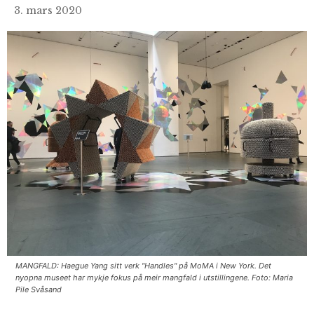
3. mars 2020
MANGFALD: Haegue Yang sitt verk "Handles" på MoMA i New York. Det
nyopna museet har mykje fokus på meir mangfald i utstillingene. Foto: Maria
Pile Svåsand