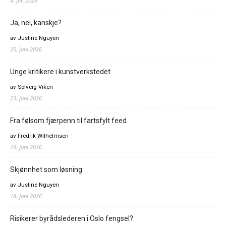
4. juli 2026
Ja, nei, kanskje?
av Justine Nguyen
25. juni 2026
Unge kritikere i kunstverkstedet
av Solveig Viken
23. juni 2026
Fra følsom fjærpenn til fartsfylt feed
av Fredrik Wilhelmsen
19. juni 2026
Skjønnhet som løsning
av Justine Nguyen
18. juni 2026
Risikerer byrådslederen i Oslo fengsel?