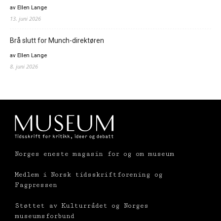
av Ellen Lange
13. juni 2026
Brå slutt for Munch-direktøren
av Ellen Lange
8. juni 2026
Norges eneste magasin for og om museum
Medlem i Norsk tidsskriftforening og
Fagpressen
Støttet av Kulturrådet og Norges
museumsforbund