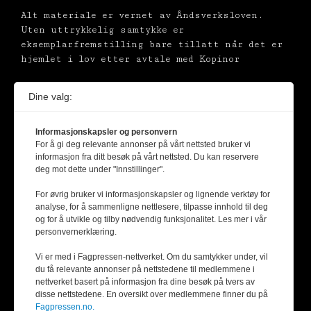
Alt materiale er vernet av Åndsverksloven.
Uten uttrykkelig samtykke er
eksemplarfremstilling bare tillatt når det er
hjemlet i lov etter avtale med Kopinor
Dine valg:
Informasjonskapsler og personvern
For å gi deg relevante annonser på vårt nettsted bruker vi
informasjon fra ditt besøk på vårt nettsted. Du kan reservere
deg mot dette under "Innstillinger".
For øvrig bruker vi informasjonskapsler og lignende verktøy for
analyse, for å sammenligne nettlesere, tilpasse innhold til deg
og for å utvikle og tilby nødvendig funksjonalitet. Les mer i vår
personvernerklæring.
Vi er med i Fagpressen-nettverket. Om du samtykker under, vil
du få relevante annonser på nettstedene til medlemmene i
nettverket basert på informasjon fra dine besøk på tvers av
disse nettstedene. En oversikt over medlemmene finner du på
Fagpressen.no.