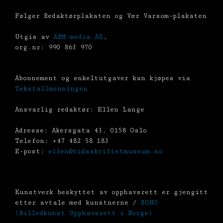
Følger Redaktørplakaten og Vær Varsom-plakaten
Utgis av
ABM-media AS
,
org.nr: 990 863 970
Abonnement og enkeltutgaver kan kjøpes via
Tekstallmenningen
Ansvarlig redaktør: Ellen Lange
Adresse: Akersgata 43, 0158 Oslo
Telefon: +47 482 58 183
E-post:
ellen@tidsskriftetmuseum.no
Kunstverk beskyttet av opphavsrett er gjengitt
etter avtale med kunstnerne /
BONO
(Billedkunst Opphavsrett i Norge)