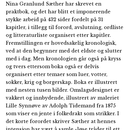
Nina Granlund Sæther har skrevet en
praktbok, og det har blitt et imponerende
stykke arbeid på 432 sider fordelt på 31
kapitler, i tillegg til forord, avslutning, ordliste
og litteraturliste organisert etter kapitler.
Fremstillingen er hovedsakelig kronologisk,
ved at den begynner med det eldste og slutter
med i dag. Men kronologien går også på kryss
og tvers ettersom boka også er delvis
organisert etter temaer som luer, votter,
sokker, krig og borgerskap. Boka er illustrert
med nesten tusen bilder. Omslagsdesignet er
vakkert og innbydende, illustrert av maleriet
Lille Synnøve av Adolph Tidemand fra 1875
som viser en jente i folkedrakt som strikker. I
det korte forordet skriver Sæther at hennes
intensjon har vært å samle «løse tråder til ett