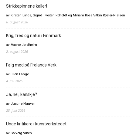
Strikkepinnene kaller!
av Kirsten Linde, Sigrid Tveiten Roholdt og Miriam Rose Sitkin Røsler-Nielsen
6. august 2026
Krig, fred og natur i Finnmark
av Aasne Jordheim
2. august 2026
Følg med på Frolands Verk
av Ellen Lange
4. juli 2026
Ja, nei, kanskje?
av Justine Nguyen
25. juni 2026
Unge kritikere i kunstverkstedet
av Solveig Viken