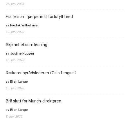
23. juni 2026
Fra følsom fjærpenn til fartsfylt feed
av Fredrik Wilhelmsen
19. juni 2026
Skjønnhet som løsning
av Justine Nguyen
18. juni 2026
Risikerer byrådslederen i Oslo fengsel?
av Ellen Lange
13. juni 2026
Brå slutt for Munch-direktøren
av Ellen Lange
8. juni 2026