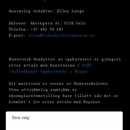
Ansvarlig redaktør: Ellen Lange
Adresse: Akersgata 43, 0158 Oslo
Telefon: +47 482 58 183
E-post:
ellen@tidsskriftetmuseum.no
Kunstverk beskyttet av opphavsrett er gjengitt
etter avtale med kunstnerne /
BONO
(Billedkunst Opphavsrett i Norge)
Alt materiale er vernet av Åndsverksloven.
Uten uttrykkelig samtykke er
eksemplarfremstilling bare tillatt når det er
hjemlet i lov etter avtale med Kopinor
Dine valg: