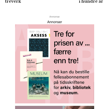
treverk
i hundre år
Annonse
Annonser