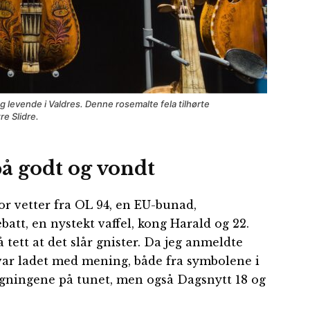
levende i Valdres. Denne rosemalte fela tilhørte
re Slidre.
å godt og vondt
or vetter fra OL 94, en EU-bunad,
att, en nystekt vaffel, kong Harald og 22.
tett at det slår gnister. Da jeg anmeldte
n var ladet med mening, både fra symbolene i
bygningene på tunet, men også Dagsnytt 18 og