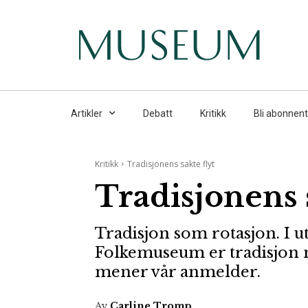
Artikler
Debatt
Kritikk
Bli abonnent
Kritikk
Tradisjonens sakte flyt
Tradisjonens s
Tradisjon som rotasjon. I u
Folkemuseum er tradisjon no
mener vår anmelder.
Av
Carline Tromp