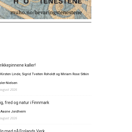
rikkepinnene kaller!
 Kirsten Linde, Sigrid Tveiten Roholdt og Miriam Rose Sitkin
sler-Nielsen
 august 2026
ig, fred og natur i Finnmark
 Aasne Jordheim
 august 2026
lg med på Frolands Verk