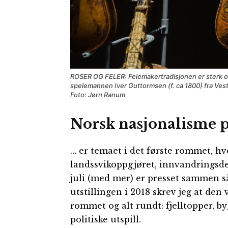
ROSER OG FELER: Felemakertradisjonen er sterk og 
spelemannen Iver Guttormsen (f. ca 1800) fra Vest
Foto: Jørn Ranum
Norsk nasjonalisme p
… er temaet i det første rommet, hv
landssvikoppgjøret, innvandringsdeb
juli (med mer) er presset sammen så 
utstillingen i 2018 skrev jeg at de
rommet og alt rundt: fjelltopper, 
politiske utspill.