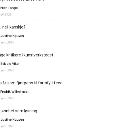
 Ellen Lange
juli 2026
, nei, kanskje?
 Justine Nguyen
. juni 2026
ge kritikere i kunstverkstedet
 Solveig Viken
. juni 2026
a følsom fjærpenn til fartsfylt feed
 Fredrik Wilhelmsen
. juni 2026
jønnhet som løsning
 Justine Nguyen
. juni 2026