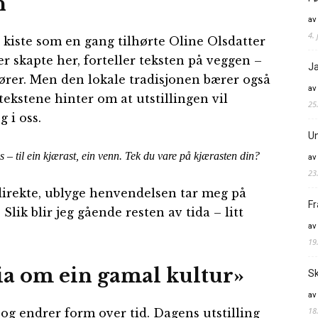
n
av
4. 
t kiste som en gang tilhørte Oline Olsdatter
 er skapte her, forteller teksten på veggen –
Ja
fører. Men den lokale tradisjonen bærer også
av
gtekstene hinter om at utstillingen vil
25
 i oss.
Un
yss – til ein kjærast, ein venn. Tek du vare på kjærasten din?
av
23
direkte, ublyge henvendelsen tar meg på
Fr
 Slik blir jeg gående resten av tida – litt
av
19
ria om ein gamal kultur»
Sk
av
18
t og endrer form over tid. Dagens utstilling