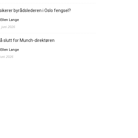
sikerer byrådslederen i Oslo fengsel?
 Ellen Lange
. juni 2026
å slutt for Munch-direktøren
 Ellen Lange
 juni 2026