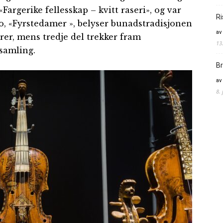
«Fargerike fellesskap – kvitt raseri», og var
Ri
 to, «Fyrstedamer », belyser bunadstradisjonen
av
er, mens tredje del trekker fram
13
samling.
Br
av
8.