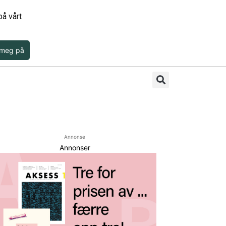
å vårt
 meg på
Annonse
Annonser