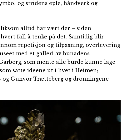
ymbol og stridens eple, håndverk og
liksom alltid har vært der – siden
i hvert fall å tenke på det. Samtidig blir
jennom repetisjon og tilpasning, overlevering
useet med et galleri av bunadens
 Garborg, som mente alle burde kunne lage
om satte ideene ut i livet i Heimen;
ss og Gunvor Trætteberg og dronningene