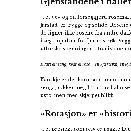
Gjenstandene i halle
… et vev og en forseggjort, rosemal
Jarstad, er trygge og solide. Rosene
de ligner ikke rosene fra andre dal
i seg impulser fra fjerne strøk. Veg
utforske spenninger, i tradisjonen og
Kvart eit sting, kvar ei rose – eit kjærteikn, eit k
Kanskje er det koronaen, men den 
senga, rykker meg litt ut av balanse.
ustø, men med skjerpet blikk.
«Rotasjon» er «histo
… et prosjekt som selv er i sakte fly