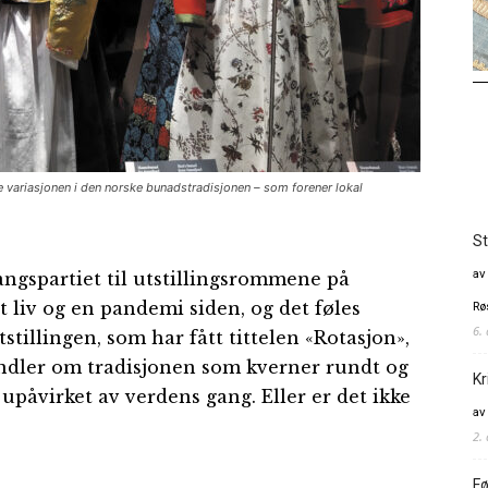
variasjonen i den norske bunadstradisjonen – som forener lokal
St
av
gangspartiet til utstillingsrommene på
 liv og en pandemi siden, og det føles
Rø
6.
tillingen, som har fått tittelen «Rotasjon»,
handler om tradisjonen som kverner rundt og
Kr
upåvirket av verdens gang. Eller er det ikke
av
2.
Fø