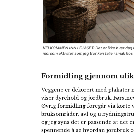
VELKOMMEN INN I FJØSET: Det er ikke hver dag m
morsom aktivitet som jeg tror kan falle i smak ho
Formidling gjennom ulik
Veggene er dekorert med plakater m
viser dyrehold og jordbruk. Førstnev
Øvrig formidling foregår via korte 
bruksområder, avl og utrydningstru
og jeg syns det er passende at det 
spennende å se hvordan jordbruk o