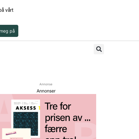
å vårt
 meg på
Annonse
Annonser