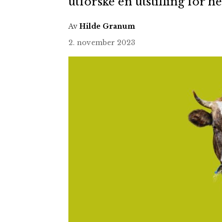
utforske en utstilling for h
Av
Hilde Granum
2. november 2023