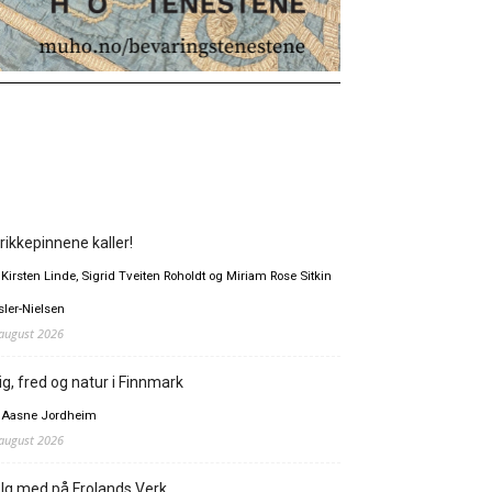
rikkepinnene kaller!
 Kirsten Linde, Sigrid Tveiten Roholdt og Miriam Rose Sitkin
sler-Nielsen
 august 2026
ig, fred og natur i Finnmark
 Aasne Jordheim
 august 2026
lg med på Frolands Verk