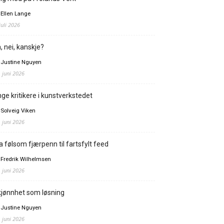
 Ellen Lange
juli 2026
, nei, kanskje?
 Justine Nguyen
. juni 2026
ge kritikere i kunstverkstedet
 Solveig Viken
. juni 2026
a følsom fjærpenn til fartsfylt feed
 Fredrik Wilhelmsen
. juni 2026
jønnhet som løsning
 Justine Nguyen
. juni 2026