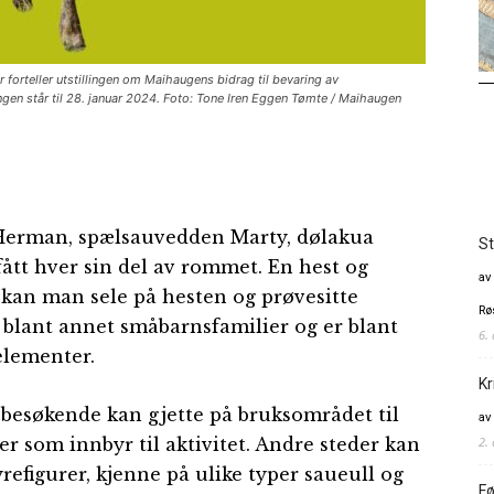
orteller utstillingen om Maihaugens bidrag til bevaring av
lingen står til 28. januar 2024. Foto: Tone Iren Eggen Tømte / Maihaugen
en Herman, spælsauvedden Marty, dølakua
St
fått hver sin del av rommet. En hest og
av
r kan man sele på hesten og prøvesitte
Rø
or blant annet småbarnsfamilier og er blant
6.
 elementer.
Kr
besøkende kan gjette på bruksområdet til
av
2.
r som innbyr til aktivitet. Andre steder kan
efigurer, kjenne på ulike typer saueull og
Fø