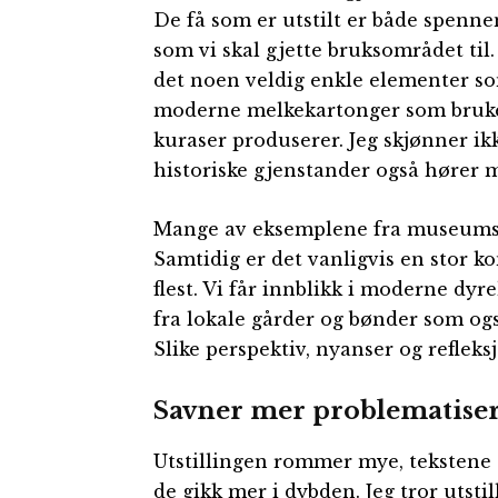
De få som er utstilt er både spenne
som vi skal gjette bruksområdet til. 
det noen veldig enkle elementer so
moderne melkekartonger som brukes
kuraser produserer. Jeg skjønner ik
historiske gjenstander også hører me
Mange av eksemplene fra museumspr
Samtidig er det vanligvis en stor k
flest. Vi får innblikk i moderne dy
fra lokale gårder og bønder som ogs
Slike perspektiv, nyanser og refleks
Savner mer problematise
Utstillingen rommer mye, tekstene 
de gikk mer i dybden. Jeg tror utst