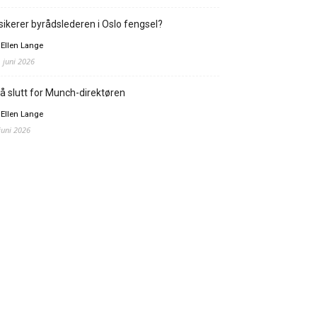
sikerer byrådslederen i Oslo fengsel?
 Ellen Lange
. juni 2026
å slutt for Munch-direktøren
 Ellen Lange
 juni 2026