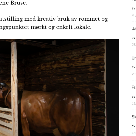
ene Bruse.
av
4. 
rt utstilling med kreativ bruk av rommet og
angspunktet mørkt og enkelt lokale.
Ja
av
25
Un
av
23
Fr
av
19
Sk
av
18