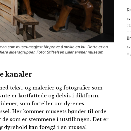
Ri
av
13
Br
an som museumsgjest får prøve å melke en ku. Dette er en
av
s flere aldersgrupper. Foto: Stiftelsen Lillehammer museum
8.
e kanaler
ed tekst, og malerier og fotografier som
nte er kortfattede og delvis i diktform.
videoer, som forteller om dyrenes
ssel. Her kommer museets bønder til orde,
er de som er stemmene i utstillingen. Det er
g dyrehold kan foregå i en museal