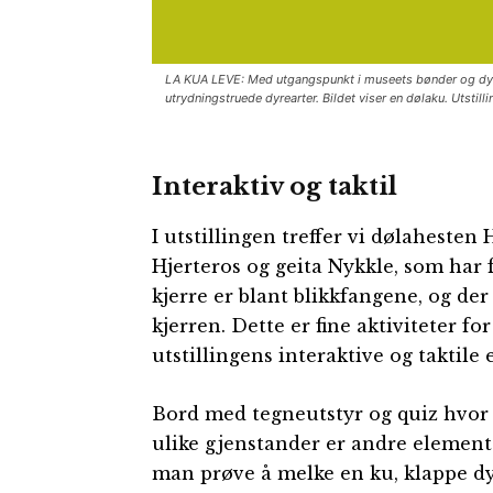
LA KUA LEVE: Med utgangspunkt i museets bønder og dyr f
utrydningstruede dyrearter. Bildet viser en dølaku. Utstil
Interaktiv og taktil
I utstillingen treffer vi dølahest
Hjerteros og geita Nykkle, som har 
kjerre er blant blikkfangene, og de
kjerren. Dette er fine aktiviteter f
utstillingens interaktive og taktile
Bord med tegneutstyr og quiz hvor 
ulike gjenstander er andre elemente
man prøve å melke en ku, klappe dyr