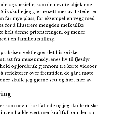
nde og spesielle, som de nevnte objektene
Slik skulle jeg gjerne sett mer av. I stedet er
m får mye plass, for eksempel en vegg med
 for å illustrere mengden melk ulike
ke helt denne prioriteringen, og mener
d i en familieutstilling.
aksisen vektlegger det historiske.
ontrast fra museumsdyrenes liv til fjøsdyr
rehold og jordbruk gjennom tre korte videoer
å reflekterer over fremtiden de går i møte.
joner skulle jeg gjerne sett og hørt mer av.
ring
er som nevnt kortfattede og jeg skulle ønske
illingen hadde vært mer kraftfull om den ga