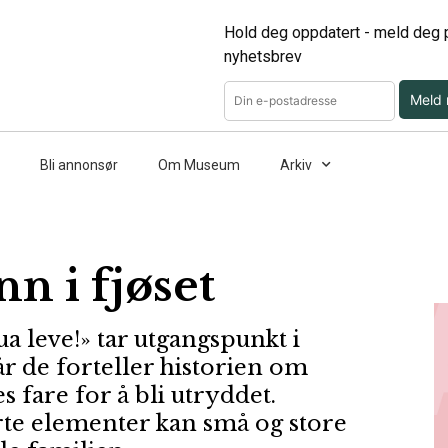
Hold deg oppdatert - meld deg p
nyhetsbrev
Meld
Bli annonsør
Om Museum
Arkiv
n i fjøset
ua leve!» tar utgangspunkt i
r de forteller historien om
 fare for å bli utryddet.
rte elementer kan små og store