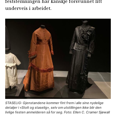
feststemningen har kanskje forsvunnet litt
underveis i arbeidet.
STASELIG: Gjenstandene kommer fint frem i alle sine nydelige
detaljer i «Stolt og staselig», selv om utstillingen ikke blir den
livlige festen anmelderen så for seg. Foto: Ellen C. Cramer Sjøwall