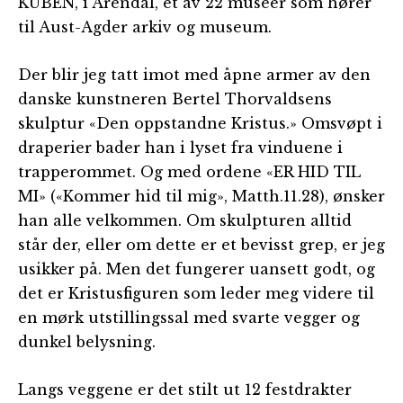
KUBEN, i Arendal, et av 22 museer som hører
til Aust-Agder arkiv og museum.
Der blir jeg tatt imot med åpne armer av den
danske kunstneren Bertel Thorvaldsens
skulptur «Den oppstandne Kristus.» Omsvøpt i
draperier bader han i lyset fra vinduene i
trapperommet. Og med ordene «ER HID TIL
MI» («Kommer hid til mig», Matth.11.28), ønsker
han alle velkommen. Om skulpturen alltid
står der, eller om dette er et bevisst grep, er jeg
usikker på. Men det fungerer uansett godt, og
det er Kristusfiguren som leder meg videre til
en mørk utstillingssal med svarte vegger og
dunkel belysning.
Langs veggene er det stilt ut 12 festdrakter