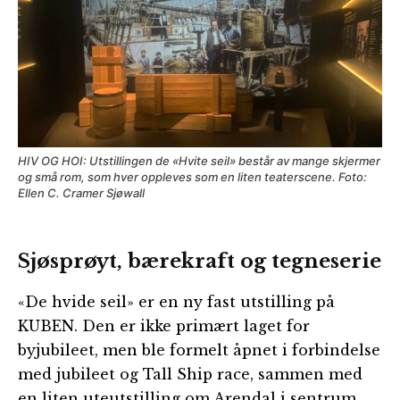
HIV OG HOI: Utstillingen de «Hvite seil» består av mange skjermer
og små rom, som hver oppleves som en liten teaterscene. Foto:
Ellen C. Cramer Sjøwall
Sjøsprøyt, bærekraft og tegneserie
«De hvide seil» er en ny fast utstilling på
KUBEN. Den er ikke primært laget for
byjubileet, men ble formelt åpnet i forbindelse
med jubileet og Tall Ship race, sammen med
en liten uteutstilling om Arendal i sentrum.