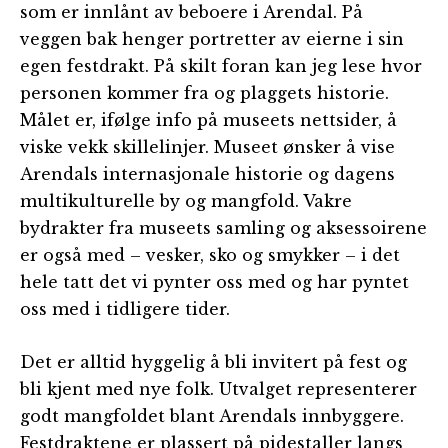
som er innlånt av beboere i Arendal. På
veggen bak henger portretter av eierne i sin
egen festdrakt. På skilt foran kan jeg lese hvor
personen kommer fra og plaggets historie.
Målet er, ifølge info på museets nettsider, å
viske vekk skillelinjer. Museet ønsker å vise
Arendals internasjonale historie og dagens
multikulturelle by og mangfold. Vakre
bydrakter fra museets samling og aksessoirene
er også med – vesker, sko og smykker – i det
hele tatt det vi pynter oss med og har pyntet
oss med i tidligere tider.
Det er alltid hyggelig å bli invitert på fest og
bli kjent med nye folk. Utvalget representerer
godt mangfoldet blant Arendals innbyggere.
Festdraktene er plassert på pidestaller langs