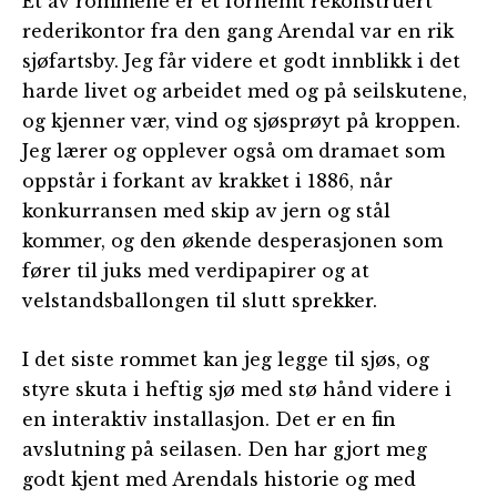
Et av rommene er et fornemt rekonstruert
rederikontor fra den gang Arendal var en rik
sjøfartsby. Jeg får videre et godt innblikk i det
harde livet og arbeidet med og på seilskutene,
og kjenner vær, vind og sjøsprøyt på kroppen.
Jeg lærer og opplever også om dramaet som
oppstår i forkant av krakket i 1886, når
konkurransen med skip av jern og stål
kommer, og den økende desperasjonen som
fører til juks med verdipapirer og at
velstandsballongen til slutt sprekker.
I det siste rommet kan jeg legge til sjøs, og
styre skuta i heftig sjø med stø hånd videre i
en interaktiv installasjon. Det er en fin
avslutning på seilasen. Den har gjort meg
godt kjent med Arendals historie og med