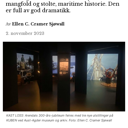
mangfold og stolte, maritime historie. Den
er full av god dramatikk.
Av
Ellen C. Cramer Sjøwall
2. november 2023
KAST LOSS: Arendals 300-års-jubileum feires med tre nye utstillinger på
KUBEN ved Aust-Agder museum og arkiv. Foto: Ellen C. Cramer Sjøwall