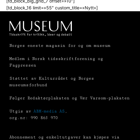
[td_block_big_grid_7 offset=»10″]
[td_block_16 limit=»55″ custom_title=»Nytt»]
Norges eneste magasin for og om museum
Medlem i Norsk tidsskriftforening og
Fagpressen
Støttet av Kulturrådet og Norges
museumsforbund
Følger Redaktørplakaten og Vær Varsom-plakaten
Utgis av
ABM-media AS
,
org.nr: 990 863 970
Abonnement og enkeltutgaver kan kjøpes via