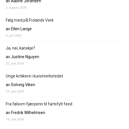
av Aasne Jordheim
2. august 2026
Følg med på Frolands Verk
av Ellen Lange
4. juli 2026
Ja, nei, kanskje?
av Justine Nguyen
25. juni 2026
Unge kritikere i kunstverkstedet
av Solveig Viken
23. juni 2026
Fra følsom fjærpenn til fartsfylt feed
av Fredrik Wilhelmsen
19. juni 2026