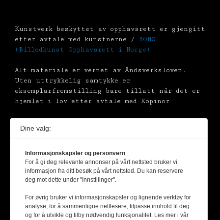
Kunstverk beskyttet av opphavsrett er gjengitt
etter avtale med kunstnerne /
BONO
(Billedkunst Opphavsrett i Norge)
Alt materiale er vernet av Åndsverksloven.
Uten uttrykkelig samtykke er
eksemplarfremstilling bare tillatt når det er
hjemlet i lov etter avtale med Kopinor
Dine valg:
Informasjonskapsler og personvern
For å gi deg relevante annonser på vårt nettsted bruker vi
informasjon fra ditt besøk på vårt nettsted. Du kan reservere
deg mot dette under "Innstillinger".
For øvrig bruker vi informasjonskapsler og lignende verktøy for
analyse, for å sammenligne nettlesere, tilpasse innhold til deg
og for å utvikle og tilby nødvendig funksjonalitet. Les mer i vår