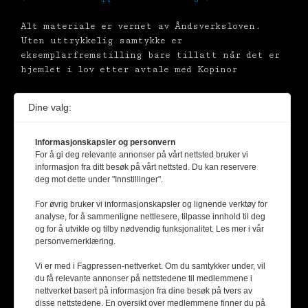
Alt materiale er vernet av Åndsverksloven.
Uten uttrykkelig samtykke er
eksemplarfremstilling bare tillatt når det er
hjemlet i lov etter avtale med Kopinor
Dine valg:
Informasjonskapsler og personvern
For å gi deg relevante annonser på vårt nettsted bruker vi
informasjon fra ditt besøk på vårt nettsted. Du kan reservere
deg mot dette under "Innstillinger".
For øvrig bruker vi informasjonskapsler og lignende verktøy for
analyse, for å sammenligne nettlesere, tilpasse innhold til deg
og for å utvikle og tilby nødvendig funksjonalitet. Les mer i vår
personvernerklæring.
Vi er med i Fagpressen-nettverket. Om du samtykker under, vil
du få relevante annonser på nettstedene til medlemmene i
nettverket basert på informasjon fra dine besøk på tvers av
disse nettstedene. En oversikt over medlemmene finner du på