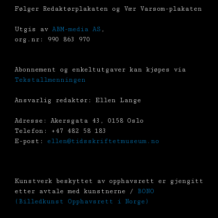
Følger Redaktørplakaten og Vær Varsom-plakaten
Utgis av
ABM-media AS
,
org.nr: 990 863 970
Abonnement og enkeltutgaver kan kjøpes via
Tekstallmenningen
Ansvarlig redaktør: Ellen Lange
Adresse: Akersgata 43, 0158 Oslo
Telefon: +47 482 58 183
E-post:
ellen@tidsskriftetmuseum.no
Kunstverk beskyttet av opphavsrett er gjengitt
etter avtale med kunstnerne /
BONO
(Billedkunst Opphavsrett i Norge)