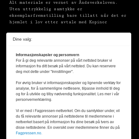
Alt materiale er vernet av Åndsverksloven.
Uten uttrykkelig samtykke er
eksemplarfremstilling bare tillatt når det er
hjemlet i lov etter avtale med Kopinor
Dine valg:
Informasjonskapsler og personvern
For å gi deg relevante annonser på vårt nettsted bruker vi
informasjon fra ditt besøk på vårt nettsted. Du kan reservere
deg mot dette under "Innstillinger".
For øvrig bruker vi informasjonskapsler og lignende verktøy for
analyse, for å sammenligne nettlesere, tilpasse innhold til deg
og for å utvikle og tilby nødvendig funksjonalitet. Les mer i vår
personvernerklæring.
Vi er med i Fagpressen-nettverket. Om du samtykker under, vil
du få relevante annonser på nettstedene til medlemmene i
nettverket basert på informasjon fra dine besøk på tvers av
disse nettstedene. En oversikt over medlemmene finner du på
Fagpressen.no.