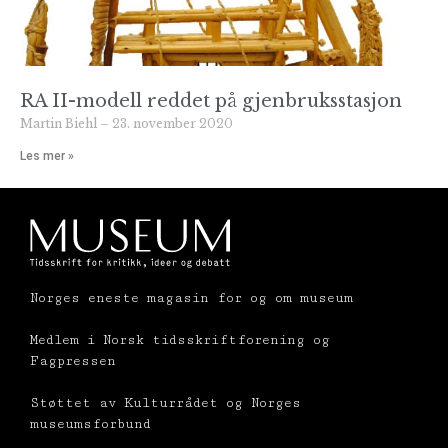
RA II-modell reddet på gjenbruksstasjon
Martin Biehl
23. november 2020
Les mer »
Norges eneste magasin for og om museum
Medlem i Norsk tidsskriftforening og
Fagpressen
Støttet av Kulturrådet og Norges
museumsforbund