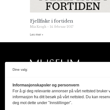
Fjellfiske i fortiden
Mia Krogh
14. februar 2017
Les mer »
Dine valg:
Norges eneste magasin for og om museum
Informasjonskapsler og personvern
Medlem i Norsk tidsskriftforening og
For å gi deg relevante annonser på vårt nettsted bruker v
Fagpressen
informasjon fra ditt besøk på vårt nettsted. Du kan reser
deg mot dette under "Innstillinger".
Støttet av Kulturrådet og Norges
museumsforbund