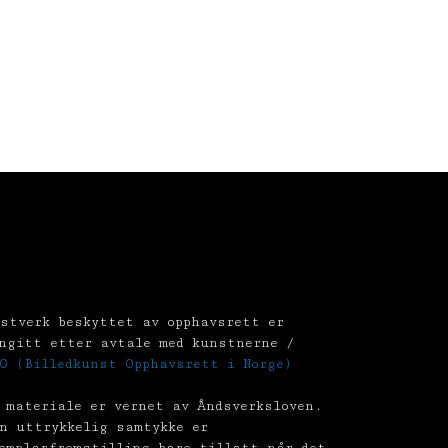
stverk beskyttet av opphavsrett er
ngitt etter avtale med kunstnerne /
O (Billedkunst Opphavsrett i Norge)
 materiale er vernet av Åndsverksloven.
n uttrykkelig samtykke er
emplarfremstilling bare tillatt når det