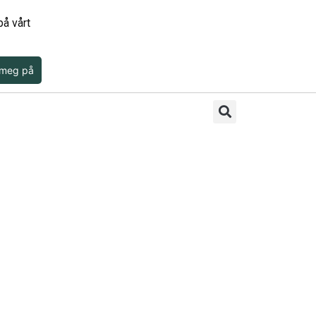
å vårt
 meg på