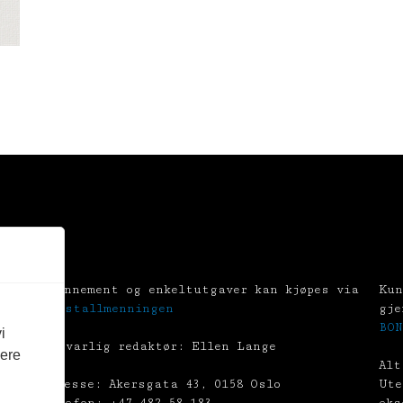
Abonnement og enkeltutgaver kan kjøpes via
Kun
Tekstallmenningen
gje
BON
i
Ansvarlig redaktør: Ellen Lange
vere
Alt
Adresse: Akersgata 43, 0158 Oslo
Ute
Telefon: +47 482 58 183
eks