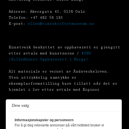
Adresse: Akersgata 43, 0158 Oslo
Telefon: +47 482 58 183
E-post:
ellen@tidsskriftetmuseum.no
Kunstverk beskyttet av opphavsrett er gjengitt
etter avtale med kunstnerne /
BONO
(Billedkunst Opphavsrett i Norge)
Alt materiale er vernet av Åndsverksloven.
Uten uttrykkelig samtykke er
eksemplarfremstilling bare tillatt når det er
hjemlet i lov etter avtale med Kopinor
Dine valg:
Informasjonskapsler og personvern
For å gi deg relevante annonser på vårt nettsted bruker vi