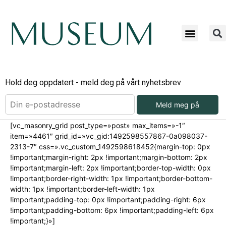
Hold deg oppdatert - meld deg på vårt nyhetsbrev
Meld meg på
[vc_masonry_grid post_type=»post» max_items=»-1″
item=»4461″ grid_id=»vc_gid:1492598557867-0a098037-
2313-7″ css=».vc_custom_1492598618452{margin-top: 0px
!important;margin-right: 2px !important;margin-bottom: 2px
!important;margin-left: 2px !important;border-top-width: 0px
!important;border-right-width: 1px !important;border-bottom-
width: 1px !important;border-left-width: 1px
!important;padding-top: 0px !important;padding-right: 6px
!important;padding-bottom: 6px !important;padding-left: 6px
!important;}»]