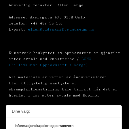
Ansvarlig redaktør: Ellen Lange
Adresse: Akersgata 43, 0158 Oslo
Telefon: +47 482 58 183
E-post:
ellen@tidsskriftetmuseum.no
Kunstverk beskyttet av opphavsrett er gjengitt
etter avtale med kunstnerne /
BONO
(Billedkunst Opphavsrett i Norge)
Alt materiale er vernet av Åndsverksloven.
Uten uttrykkelig samtykke er
eksemplarfremstilling bare tillatt når det er
hjemlet i lov etter avtale med Kopinor
Dine valg:
Informasjonskapsler og personvern