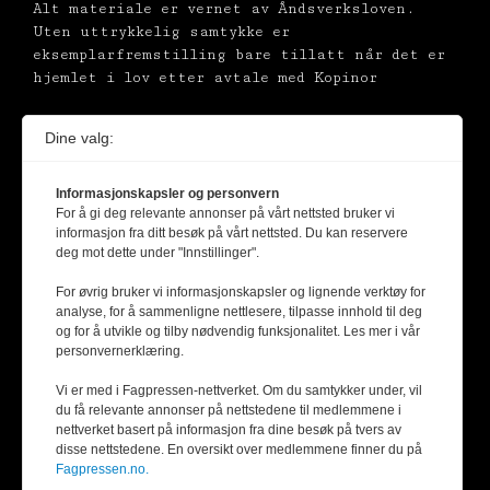
Alt materiale er vernet av Åndsverksloven.
Uten uttrykkelig samtykke er
eksemplarfremstilling bare tillatt når det er
hjemlet i lov etter avtale med Kopinor
Dine valg:
Informasjonskapsler og personvern
For å gi deg relevante annonser på vårt nettsted bruker vi
informasjon fra ditt besøk på vårt nettsted. Du kan reservere
deg mot dette under "Innstillinger".
For øvrig bruker vi informasjonskapsler og lignende verktøy for
analyse, for å sammenligne nettlesere, tilpasse innhold til deg
og for å utvikle og tilby nødvendig funksjonalitet. Les mer i vår
personvernerklæring.
Vi er med i Fagpressen-nettverket. Om du samtykker under, vil
du få relevante annonser på nettstedene til medlemmene i
nettverket basert på informasjon fra dine besøk på tvers av
disse nettstedene. En oversikt over medlemmene finner du på
Fagpressen.no.