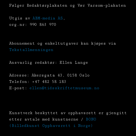
Følger Redaktørplakaten og Vær Varsom-plakaten
Utgis av
ABM-media AS
,
org.nr: 990 863 970
Abonnement og enkeltutgaver kan kjøpes via
Tekstallmenningen
Ansvarlig redaktør: Ellen Lange
Adresse: Akersgata 43, 0158 Oslo
Telefon: +47 482 58 183
E-post:
ellen@tidsskriftetmuseum.no
Kunstverk beskyttet av opphavsrett er gjengitt
etter avtale med kunstnerne /
BONO
(Billedkunst Opphavsrett i Norge)