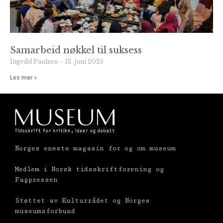
Samarbeid nøkkel til suksess
Ingvild Paulsen
13. juni 2025
Les mer »
Norges eneste magasin for og om museum
Medlem i Norsk tidsskriftforening og
Fagpressen
Støttet av Kulturrådet og Norges
museumsforbund