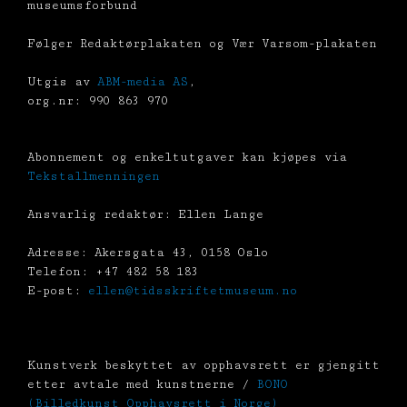
museumsforbund
Følger Redaktørplakaten og Vær Varsom-plakaten
Utgis av
ABM-media AS
,
org.nr: 990 863 970
Abonnement og enkeltutgaver kan kjøpes via
Tekstallmenningen
Ansvarlig redaktør: Ellen Lange
Adresse: Akersgata 43, 0158 Oslo
Telefon: +47 482 58 183
E-post:
ellen@tidsskriftetmuseum.no
Kunstverk beskyttet av opphavsrett er gjengitt
etter avtale med kunstnerne /
BONO
(Billedkunst Opphavsrett i Norge)