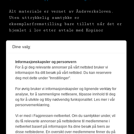
Alt materiale er vernet av Åndsverksloven.
Uten uttrykkelig samtykke er
eksemplarfremstilling bare tillatt når det er
hjemlet i lov etter avtale med Kopinor
Dine valg:
Informasjonskapsler og personvern
For å gi deg relevante annonser på vårt nettsted bruker vi
informasjon fra ditt besøk på vårt nettsted. Du kan reservere
deg mot dette under "Innstillinger".
For øvrig bruker vi informasjonskapsler og lignende verktøy for
analyse, for å sammenligne nettlesere, tilpasse innhold til deg
og for å utvikle og tilby nødvendig funksjonalitet. Les mer i vår
personvernerklæring.
Vi er med i Fagpressen-nettverket. Om du samtykker under, vil
du få relevante annonser på nettstedene til medlemmene i
nettverket basert på informasjon fra dine besøk på tvers av
disse nettstedene. En oversikt over medlemmene finner du på