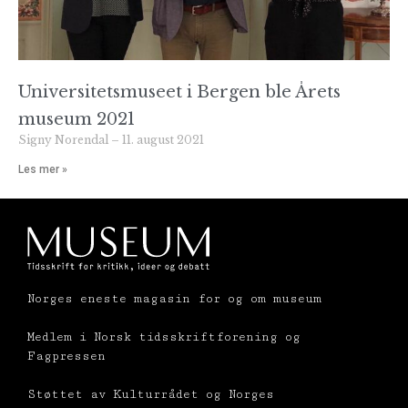
Universitetsmuseet i Bergen ble Årets
museum 2021
Signy Norendal
11. august 2021
Les mer »
Norges eneste magasin for og om museum
Medlem i Norsk tidsskriftforening og
Fagpressen
Støttet av Kulturrådet og Norges