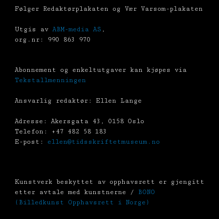
Følger Redaktørplakaten og Vær Varsom-plakaten
Utgis av
ABM-media AS
,
org.nr: 990 863 970
Abonnement og enkeltutgaver kan kjøpes via
Tekstallmenningen
Ansvarlig redaktør: Ellen Lange
Adresse: Akersgata 43, 0158 Oslo
Telefon: +47 482 58 183
E-post:
ellen@tidsskriftetmuseum.no
Kunstverk beskyttet av opphavsrett er gjengitt
etter avtale med kunstnerne /
BONO
(Billedkunst Opphavsrett i Norge)