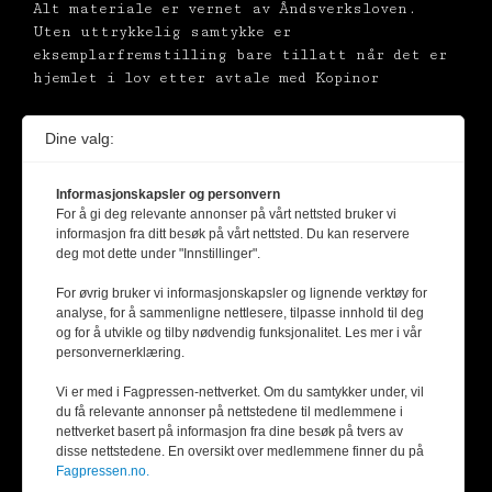
Alt materiale er vernet av Åndsverksloven.
Uten uttrykkelig samtykke er
eksemplarfremstilling bare tillatt når det er
hjemlet i lov etter avtale med Kopinor
Dine valg:
Informasjonskapsler og personvern
For å gi deg relevante annonser på vårt nettsted bruker vi
informasjon fra ditt besøk på vårt nettsted. Du kan reservere
deg mot dette under "Innstillinger".
For øvrig bruker vi informasjonskapsler og lignende verktøy for
analyse, for å sammenligne nettlesere, tilpasse innhold til deg
og for å utvikle og tilby nødvendig funksjonalitet. Les mer i vår
personvernerklæring.
Vi er med i Fagpressen-nettverket. Om du samtykker under, vil
du få relevante annonser på nettstedene til medlemmene i
nettverket basert på informasjon fra dine besøk på tvers av
disse nettstedene. En oversikt over medlemmene finner du på
Fagpressen.no.