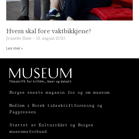
Hvem skal fore vaktbikkjene?
Jeanette Høie
13. august 2025
Les mer »
Norges eneste magasin for og om museum
Medlem i Norsk tidsskriftforening og
Fagpressen
Støttet av Kulturrådet og Norges
museumsforbund