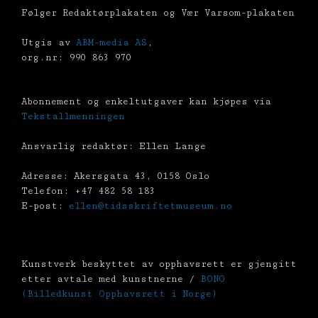
Følger Redaktørplakaten og Vær Varsom-plakaten
Utgis av
ABM-media AS
,
org.nr: 990 863 970
Abonnement og enkeltutgaver kan kjøpes via
Tekstallmenningen
Ansvarlig redaktør: Ellen Lange
Adresse: Akersgata 43, 0158 Oslo
Telefon: +47 482 58 183
E-post:
ellen@tidsskriftetmuseum.no
Kunstverk beskyttet av opphavsrett er gjengitt
etter avtale med kunstnerne /
BONO
(Billedkunst Opphavsrett i Norge)