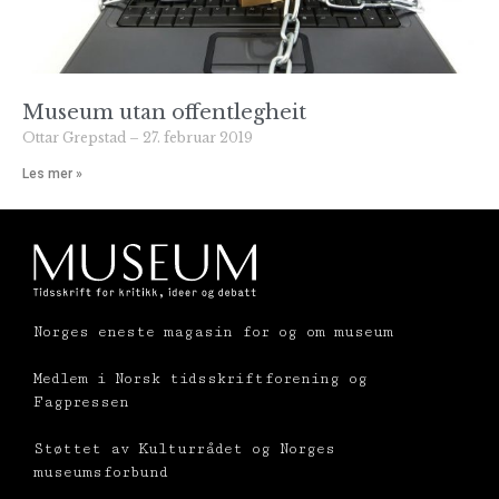
Museum utan offentlegheit
Ottar Grepstad
27. februar 2019
Les mer »
Norges eneste magasin for og om museum
Medlem i Norsk tidsskriftforening og
Fagpressen
Støttet av Kulturrådet og Norges
museumsforbund