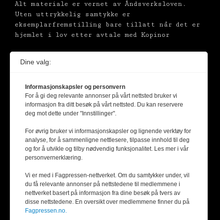
Alt materiale er vernet av Åndsverksloven.
Uten uttrykkelig samtykke er
eksemplarfremstilling bare tillatt når det er
hjemlet i lov etter avtale med Kopinor
Dine valg:
Informasjonskapsler og personvern
For å gi deg relevante annonser på vårt nettsted bruker vi
informasjon fra ditt besøk på vårt nettsted. Du kan reservere
deg mot dette under "Innstillinger".
For øvrig bruker vi informasjonskapsler og lignende verktøy for
analyse, for å sammenligne nettlesere, tilpasse innhold til deg
og for å utvikle og tilby nødvendig funksjonalitet. Les mer i vår
personvernerklæring.
Vi er med i Fagpressen-nettverket. Om du samtykker under, vil
du få relevante annonser på nettstedene til medlemmene i
nettverket basert på informasjon fra dine besøk på tvers av
disse nettstedene. En oversikt over medlemmene finner du på
Fagpressen.no.