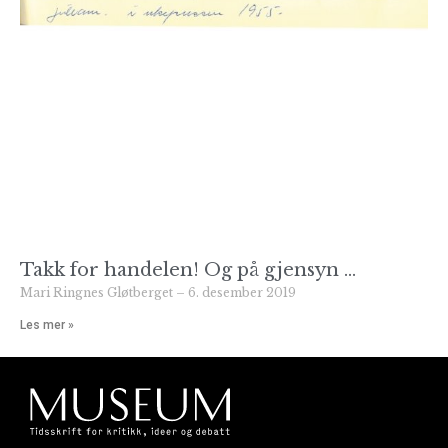
Takk for handelen! Og på gjensyn …
Mari Ringnes Gløtberget
6. desember 2019
Les mer »