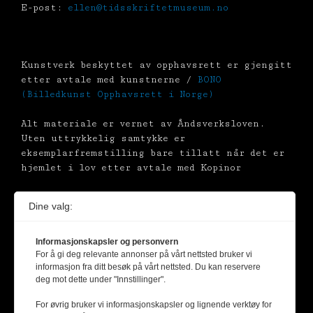
E-post:
ellen@tidsskriftetmuseum.no
Kunstverk beskyttet av opphavsrett er gjengitt
etter avtale med kunstnerne /
BONO
(Billedkunst Opphavsrett i Norge)
Alt materiale er vernet av Åndsverksloven.
Uten uttrykkelig samtykke er
eksemplarfremstilling bare tillatt når det er
hjemlet i lov etter avtale med Kopinor
Dine valg:
Informasjonskapsler og personvern
For å gi deg relevante annonser på vårt nettsted bruker vi
informasjon fra ditt besøk på vårt nettsted. Du kan reservere
deg mot dette under "Innstillinger".
For øvrig bruker vi informasjonskapsler og lignende verktøy for