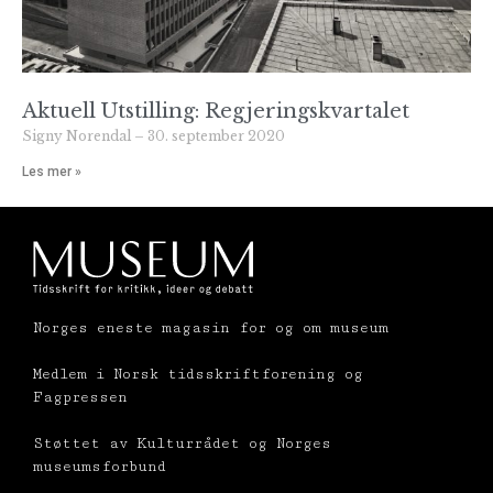
Aktuell Utstilling: Regjeringskvartalet
Signy Norendal
30. september 2020
Les mer »
Norges eneste magasin for og om museum
Medlem i Norsk tidsskriftforening og
Fagpressen
Støttet av Kulturrådet og Norges
museumsforbund