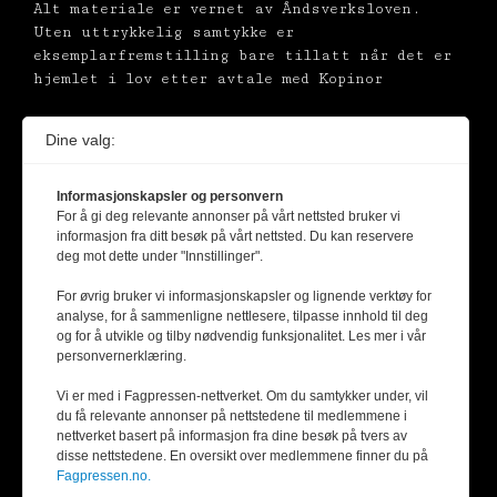
Alt materiale er vernet av Åndsverksloven.
Uten uttrykkelig samtykke er
eksemplarfremstilling bare tillatt når det er
hjemlet i lov etter avtale med Kopinor
Dine valg:
Informasjonskapsler og personvern
For å gi deg relevante annonser på vårt nettsted bruker vi
informasjon fra ditt besøk på vårt nettsted. Du kan reservere
deg mot dette under "Innstillinger".
For øvrig bruker vi informasjonskapsler og lignende verktøy for
analyse, for å sammenligne nettlesere, tilpasse innhold til deg
og for å utvikle og tilby nødvendig funksjonalitet. Les mer i vår
personvernerklæring.
Vi er med i Fagpressen-nettverket. Om du samtykker under, vil
du få relevante annonser på nettstedene til medlemmene i
nettverket basert på informasjon fra dine besøk på tvers av
disse nettstedene. En oversikt over medlemmene finner du på
Fagpressen.no.