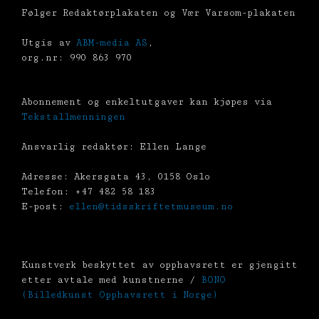
Følger Redaktørplakaten og Vær Varsom-plakaten
Utgis av
ABM-media AS
,
org.nr: 990 863 970
Abonnement og enkeltutgaver kan kjøpes via
Tekstallmenningen
Ansvarlig redaktør: Ellen Lange
Adresse: Akersgata 43, 0158 Oslo
Telefon: +47 482 58 183
E-post:
ellen@tidsskriftetmuseum.no
Kunstverk beskyttet av opphavsrett er gjengitt
etter avtale med kunstnerne /
BONO
(Billedkunst Opphavsrett i Norge)