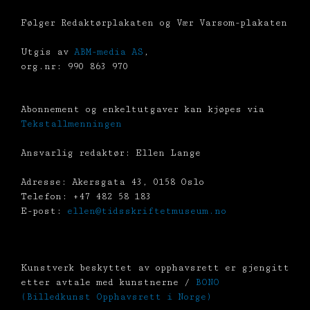
Følger Redaktørplakaten og Vær Varsom-plakaten
Utgis av
ABM-media AS
,
org.nr: 990 863 970
Abonnement og enkeltutgaver kan kjøpes via
Tekstallmenningen
Ansvarlig redaktør: Ellen Lange
Adresse: Akersgata 43, 0158 Oslo
Telefon: +47 482 58 183
E-post:
ellen@tidsskriftetmuseum.no
Kunstverk beskyttet av opphavsrett er gjengitt
etter avtale med kunstnerne /
BONO
(Billedkunst Opphavsrett i Norge)