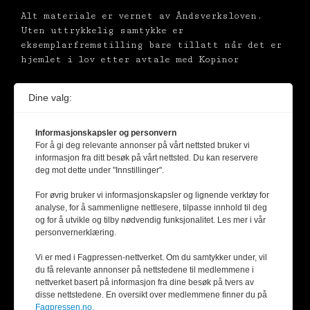
Alt materiale er vernet av Åndsverksloven.
Uten uttrykkelig samtykke er
eksemplarfremstilling bare tillatt når det er
hjemlet i lov etter avtale med Kopinor
Dine valg:
Informasjonskapsler og personvern
For å gi deg relevante annonser på vårt nettsted bruker vi
informasjon fra ditt besøk på vårt nettsted. Du kan reservere
deg mot dette under "Innstillinger".
For øvrig bruker vi informasjonskapsler og lignende verktøy for
analyse, for å sammenligne nettlesere, tilpasse innhold til deg
og for å utvikle og tilby nødvendig funksjonalitet. Les mer i vår
personvernerklæring.
Vi er med i Fagpressen-nettverket. Om du samtykker under, vil
du få relevante annonser på nettstedene til medlemmene i
nettverket basert på informasjon fra dine besøk på tvers av
disse nettstedene. En oversikt over medlemmene finner du på
Fagpressen.no.