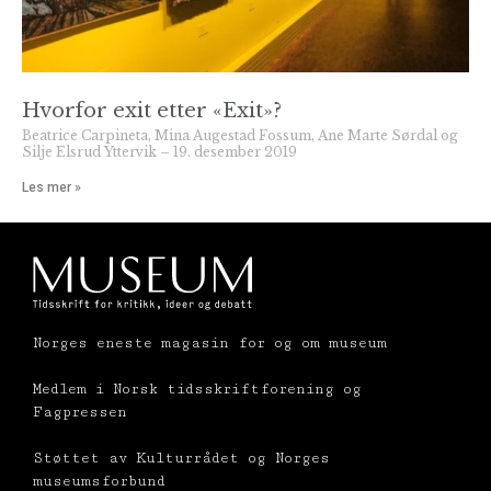
Hvorfor exit etter «Exit»?
Beatrice Carpineta, Mina Augestad Fossum, Ane Marte Sørdal og
Silje Elsrud Yttervik
19. desember 2019
Les mer »
Norges eneste magasin for og om museum
Medlem i Norsk tidsskriftforening og
Fagpressen
Støttet av Kulturrådet og Norges
museumsforbund