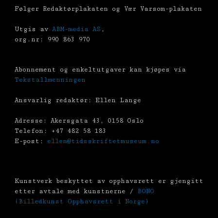
Følger Redaktørplakaten og Vær Varsom-plakaten
Utgis av
ABM-media AS
,
org.nr: 990 863 970
Abonnement og enkeltutgaver kan kjøpes via
Tekstallmenningen
Ansvarlig redaktør: Ellen Lange
Adresse: Akersgata 43, 0158 Oslo
Telefon: +47 482 58 183
E-post:
ellen@tidsskriftetmuseum.no
Kunstverk beskyttet av opphavsrett er gjengitt
etter avtale med kunstnerne /
BONO
(Billedkunst Opphavsrett i Norge)