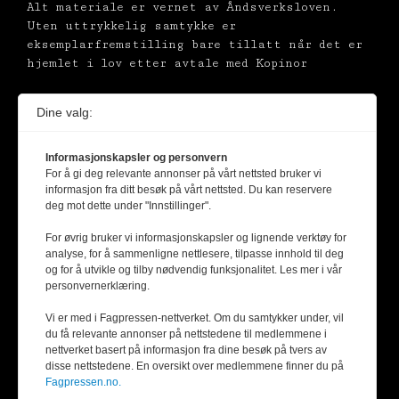
Alt materiale er vernet av Åndsverksloven.
Uten uttrykkelig samtykke er
eksemplarfremstilling bare tillatt når det er
hjemlet i lov etter avtale med Kopinor
Dine valg:
Informasjonskapsler og personvern
For å gi deg relevante annonser på vårt nettsted bruker vi
informasjon fra ditt besøk på vårt nettsted. Du kan reservere
deg mot dette under "Innstillinger".
For øvrig bruker vi informasjonskapsler og lignende verktøy for
analyse, for å sammenligne nettlesere, tilpasse innhold til deg
og for å utvikle og tilby nødvendig funksjonalitet. Les mer i vår
personvernerklæring.
Vi er med i Fagpressen-nettverket. Om du samtykker under, vil
du få relevante annonser på nettstedene til medlemmene i
nettverket basert på informasjon fra dine besøk på tvers av
disse nettstedene. En oversikt over medlemmene finner du på
Fagpressen.no.