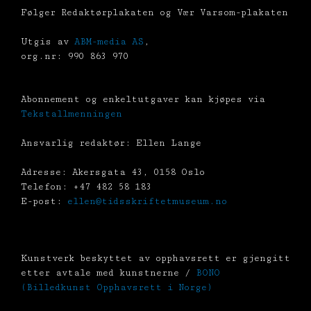
Følger Redaktørplakaten og Vær Varsom-plakaten
Utgis av
ABM-media AS
,
org.nr: 990 863 970
Abonnement og enkeltutgaver kan kjøpes via
Tekstallmenningen
Ansvarlig redaktør: Ellen Lange
Adresse: Akersgata 43, 0158 Oslo
Telefon: +47 482 58 183
E-post:
ellen@tidsskriftetmuseum.no
Kunstverk beskyttet av opphavsrett er gjengitt
etter avtale med kunstnerne /
BONO
(Billedkunst Opphavsrett i Norge)