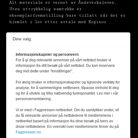
Alt materiale er vernet av Åndsverksloven.
Uten uttrykkelig samtykke er
eksemplarfremstilling bare tillatt når det er
hjemlet i lov etter avtale med Kopinor
Dine valg:
Informasjonskapsler og personvern
For å gi deg relevante annonser på vårt nettsted bruker vi
informasjon fra ditt besøk på vårt nettsted. Du kan reservere
deg mot dette under "Innstillinger".
For øvrig bruker vi informasjonskapsler og lignende verktøy for
analyse, for å sammenligne nettlesere, tilpasse innhold til deg
og for å utvikle og tilby nødvendig funksjonalitet. Les mer i vår
personvernerklæring.
Vi er med i Fagpressen-nettverket. Om du samtykker under, vil
du få relevante annonser på nettstedene til medlemmene i
nettverket basert på informasjon fra dine besøk på tvers av
disse nettstedene. En oversikt over medlemmene finner du på
Fagpressen.no.