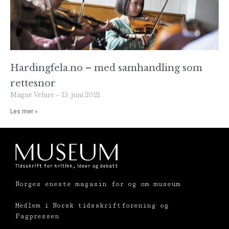
Hardingfela.no – med samhandling som
rettesnor
Magne Velure
15. juni 2021
Les mer »
Norges eneste magasin for og om museum
Medlem i Norsk tidsskriftforening og
Fagpressen