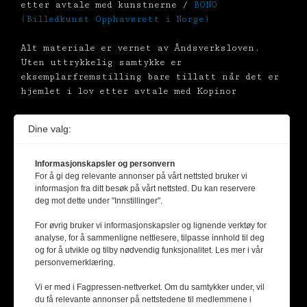
etter avtale med kunstnerne /
BONO
(Billedkunst Opphavsrett i Norge)
Alt materiale er vernet av Åndsverksloven.
Uten uttrykkelig samtykke er
eksemplarfremstilling bare tillatt når det er
hjemlet i lov etter avtale med Kopinor
Dine valg:
Informasjonskapsler og personvern
For å gi deg relevante annonser på vårt nettsted bruker vi
informasjon fra ditt besøk på vårt nettsted. Du kan reservere
deg mot dette under "Innstillinger".
For øvrig bruker vi informasjonskapsler og lignende verktøy for
analyse, for å sammenligne nettlesere, tilpasse innhold til deg
og for å utvikle og tilby nødvendig funksjonalitet. Les mer i vår
personvernerklæring.
Vi er med i Fagpressen-nettverket. Om du samtykker under, vil
du få relevante annonser på nettstedene til medlemmene i