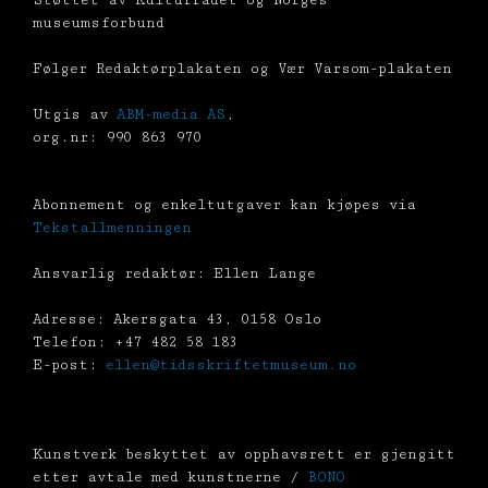
Støttet av Kulturrådet og Norges
museumsforbund
Følger Redaktørplakaten og Vær Varsom-plakaten
Utgis av
ABM-media AS
,
org.nr: 990 863 970
Abonnement og enkeltutgaver kan kjøpes via
Tekstallmenningen
Ansvarlig redaktør: Ellen Lange
Adresse: Akersgata 43, 0158 Oslo
Telefon: +47 482 58 183
E-post:
ellen@tidsskriftetmuseum.no
Kunstverk beskyttet av opphavsrett er gjengitt
etter avtale med kunstnerne /
BONO