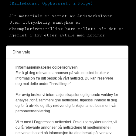
(Billedkunst Opphavsrett i Norge)
Alt materiale er vernet av Åndsverksloven.
Uten uttrykkelig samtykke er
eksemplarfremstilling bare tillatt når det er
hjemlet i lov etter avtale med Kopinor
Dine valg:
Informasjonskapsler og personvern
For å gi deg relevante annonser på vårt nettsted bruker vi
informasjon fra ditt besøk på vårt nettsted. Du kan reservere
deg mot dette under "Innstillinger".
For øvrig bruker vi informasjonskapsler og lignende verktøy for
analyse, for å sammenligne nettlesere, tilpasse innhold til deg
og for å utvikle og tilby nødvendig funksjonalitet. Les mer i vår
personvernerklæring.
Vi er med i Fagpressen-nettverket. Om du samtykker under, vil
du få relevante annonser på nettstedene til medlemmene i
nettverket basert på informasjon fra dine besøk på tvers av