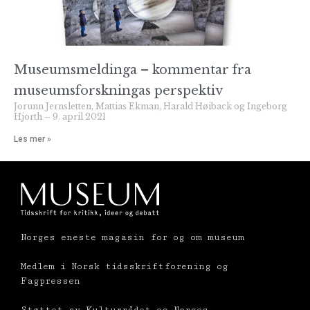
Museumsmeldinga – kommentar fra
museumsforskningas perspektiv
Jorunn Jernsletten, Mattias Ekman, Harald Høiback og Ingeborg
Hjorth
9. april 2021
Les mer »
Norges eneste magasin for og om museum
Medlem i Norsk tidsskriftforening og
Fagpressen