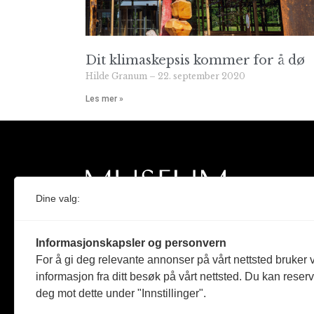
Dit klimaskepsis kommer for å dø
Hilde Granum
22. september 2020
Les mer »
Dine valg:
Norges eneste magasin for og om museum
Informasjonskapsler og personvern
Medlem i Norsk tidsskriftforening og
For å gi deg relevante annonser på vårt nettsted bruker v
Fagpressen
informasjon fra ditt besøk på vårt nettsted. Du kan reser
deg mot dette under "Innstillinger".
Støttet av Kulturrådet og Norges
museumsforbund