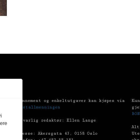
Abonnement og enkeltutgaver kan kjøpes via
Kun
Tekstallmenningen
gje
BON
i
Ansvarlig redaktør: Ellen Lange
vere
Alt
Adresse: Akersgata 43, 0158 Oslo
Ute
Telefon: +47 482 58 183
eks