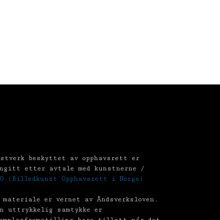
stverk beskyttet av opphavsrett er
ngitt etter avtale med kunstnerne /
O (Billedkunst Opphavsrett i Norge)
 materiale er vernet av Åndsverksloven.
n uttrykkelig samtykke er
emplarfremstilling bare tillatt når det