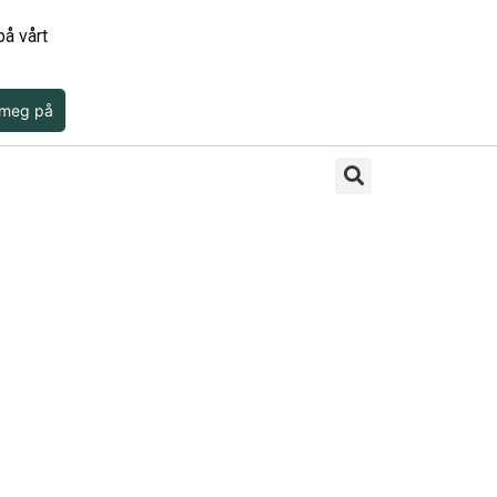
å vårt
 meg på