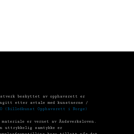
stverk beskyttet av opphavsrett er
ngitt etter avtale med kunstnerne /
O (Billedkunst Opphavsrett i Norge)
 materiale er vernet av Åndsverksloven.
n uttrykkelig samtykke er
emplarfremstilling bare tillatt når det