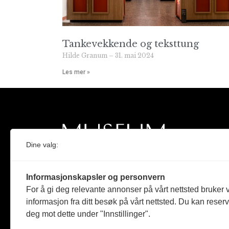
Tankevekkende og teksttung
Hilde Granum
31. mai 2024
Les mer »
Dine valg:
Norges eneste magasin for og om museum
Informasjonskapsler og personvern
Medlem i Norsk tidsskriftforening og
For å gi deg relevante annonser på vårt nettsted bruker v
Fagpressen
informasjon fra ditt besøk på vårt nettsted. Du kan reser
deg mot dette under "Innstillinger".
Støttet av Kulturrådet og Norges
museumsforbund