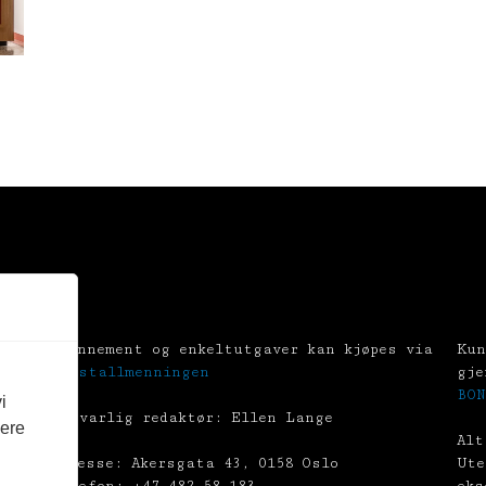
Abonnement og enkeltutgaver kan kjøpes via
Kun
Tekstallmenningen
gje
BON
i
Ansvarlig redaktør: Ellen Lange
vere
Alt
Adresse: Akersgata 43, 0158 Oslo
Ute
Telefon: +47 482 58 183
eks