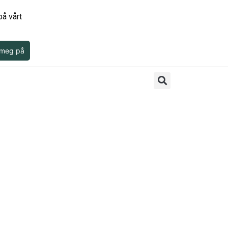
å vårt
 meg på