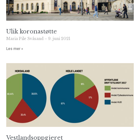
Ulik koronastøtte
Maria Pile Svåsand
9. juni 2021
Les mer »
Vestlandsoppgjeret