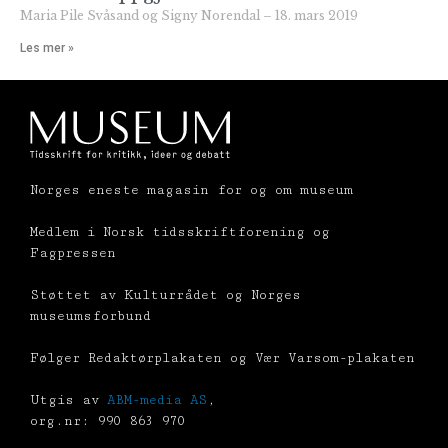
Maria Pile Svåsand og Signy Norendal
18. mars 2019
Les mer »
Norges eneste magasin for og om museum
Medlem i Norsk tidsskriftforening og
Fagpressen
Støttet av Kulturrådet og Norges
museumsforbund
Følger Redaktørplakaten og Vær Varsom-plakaten
Utgis av
ABM-media AS
,
org.nr: 990 863 970