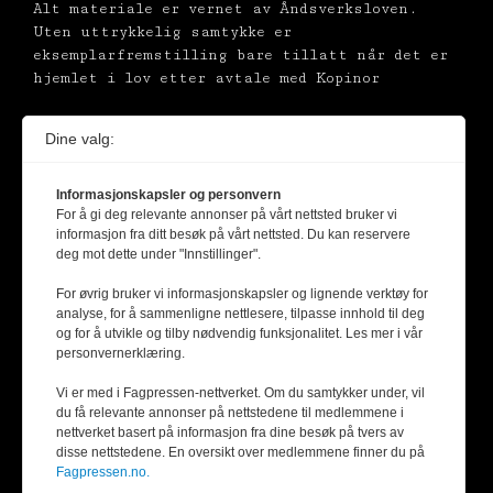
Alt materiale er vernet av Åndsverksloven.
Uten uttrykkelig samtykke er
eksemplarfremstilling bare tillatt når det er
hjemlet i lov etter avtale med Kopinor
Dine valg:
Informasjonskapsler og personvern
For å gi deg relevante annonser på vårt nettsted bruker vi
informasjon fra ditt besøk på vårt nettsted. Du kan reservere
deg mot dette under "Innstillinger".
For øvrig bruker vi informasjonskapsler og lignende verktøy for
analyse, for å sammenligne nettlesere, tilpasse innhold til deg
og for å utvikle og tilby nødvendig funksjonalitet. Les mer i vår
personvernerklæring.
Vi er med i Fagpressen-nettverket. Om du samtykker under, vil
du få relevante annonser på nettstedene til medlemmene i
nettverket basert på informasjon fra dine besøk på tvers av
disse nettstedene. En oversikt over medlemmene finner du på
Fagpressen.no.