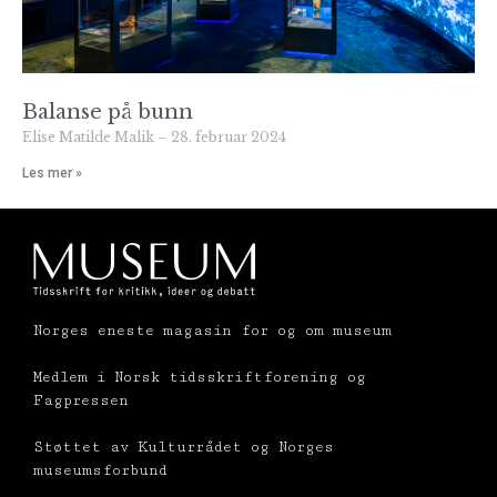
Balanse på bunn
Elise Matilde Malik
28. februar 2024
Les mer »
Norges eneste magasin for og om museum
Medlem i Norsk tidsskriftforening og
Fagpressen
Støttet av Kulturrådet og Norges
museumsforbund