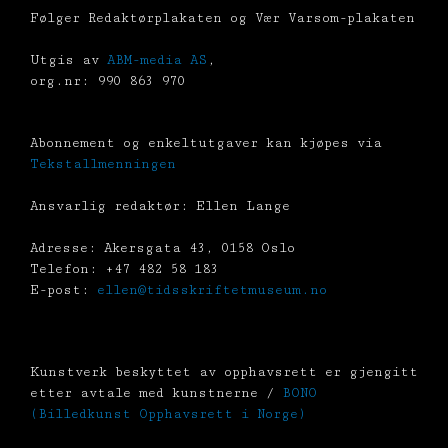
Følger Redaktørplakaten og Vær Varsom-plakaten
Utgis av
ABM-media AS
,
org.nr: 990 863 970
Abonnement og enkeltutgaver kan kjøpes via
Tekstallmenningen
Ansvarlig redaktør: Ellen Lange
Adresse: Akersgata 43, 0158 Oslo
Telefon: +47 482 58 183
E-post:
ellen@tidsskriftetmuseum.no
Kunstverk beskyttet av opphavsrett er gjengitt
etter avtale med kunstnerne /
BONO
(Billedkunst Opphavsrett i Norge)