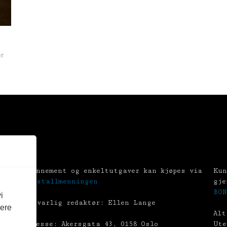
te
Abonnement og enkeltutgaver kan kjøpes via
Kun
Tekstallmenningen
gje
BON
i
Ansvarlig redaktør: Ellen Lange
vere
Alt
Adresse: Akersgata 43, 0158 Oslo
Ute