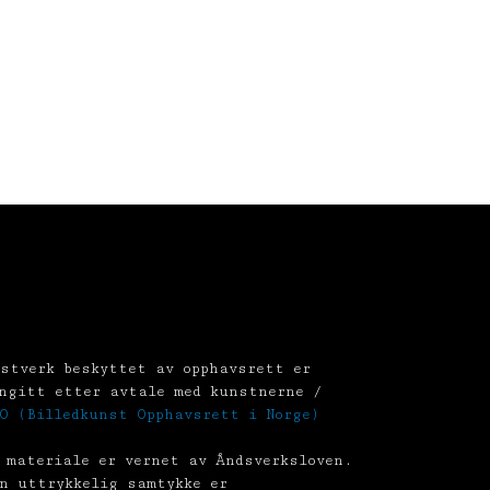
stverk beskyttet av opphavsrett er
ngitt etter avtale med kunstnerne /
O (Billedkunst Opphavsrett i Norge)
 materiale er vernet av Åndsverksloven.
n uttrykkelig samtykke er