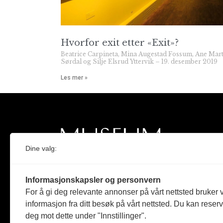
Hvorfor exit etter «Exit»?
Beatrice Carpineta, Mina Augestad Fossum, Ane Mar
Sørdal og Silje Elsrud Yttervik
19. desember 2019
Les mer »
Dine valg:
Norges eneste magasin for og om museum
Informasjonskapsler og personvern
Medlem i Norsk tidsskriftforening og
For å gi deg relevante annonser på vårt nettsted bruker v
Fagpressen
informasjon fra ditt besøk på vårt nettsted. Du kan reser
deg mot dette under "Innstillinger".
Støttet av Kulturrådet og Norges