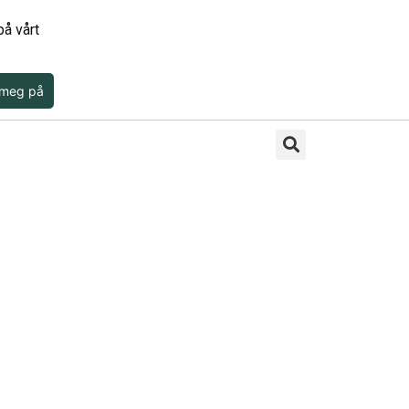
å vårt
 meg på