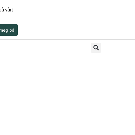
å vårt
 meg på