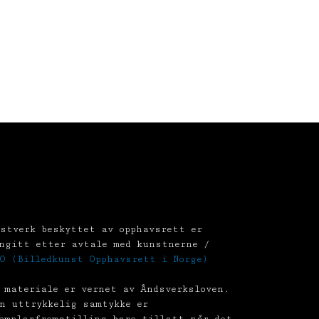
stverk beskyttet av opphavsrett er
ngitt etter avtale med kunstnerne /
O (Billedkunst Opphavsrett i Norge)
 materiale er vernet av Åndsverksloven.
n uttrykkelig samtykke er
emplarfremstilling bare tillatt når det