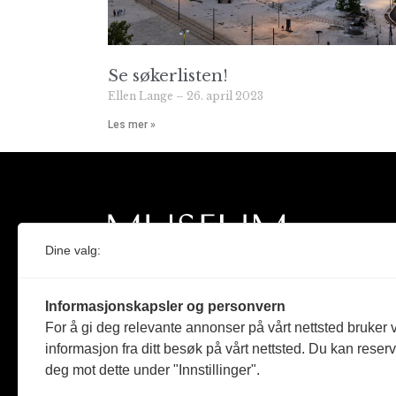
Se søkerlisten!
Ellen Lange
26. april 2023
Les mer »
Dine valg:
Norges eneste magasin for og om museum
Informasjonskapsler og personvern
Medlem i Norsk tidsskriftforening og
For å gi deg relevante annonser på vårt nettsted bruker v
Fagpressen
informasjon fra ditt besøk på vårt nettsted. Du kan reser
deg mot dette under "Innstillinger".
Støttet av Kulturrådet og Norges
museumsforbund