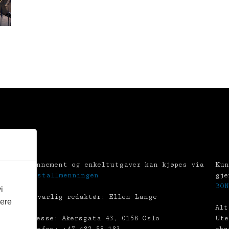
Abonnement og enkeltutgaver kan kjøpes via
Kun
Tekstallmenningen
gje
BON
i
Ansvarlig redaktør: Ellen Lange
vere
Alt
Adresse: Akersgata 43, 0158 Oslo
Ute
Telefon: +47 482 58 183
eks