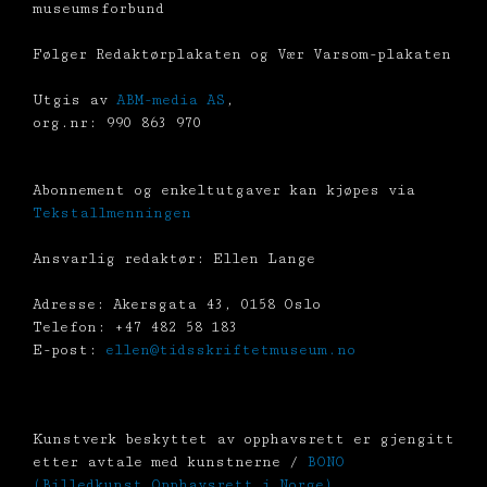
museumsforbund
Følger Redaktørplakaten og Vær Varsom-plakaten
Utgis av
ABM-media AS
,
org.nr: 990 863 970
Abonnement og enkeltutgaver kan kjøpes via
Tekstallmenningen
Ansvarlig redaktør: Ellen Lange
Adresse: Akersgata 43, 0158 Oslo
Telefon: +47 482 58 183
E-post:
ellen@tidsskriftetmuseum.no
Kunstverk beskyttet av opphavsrett er gjengitt
etter avtale med kunstnerne /
BONO
(Billedkunst Opphavsrett i Norge)