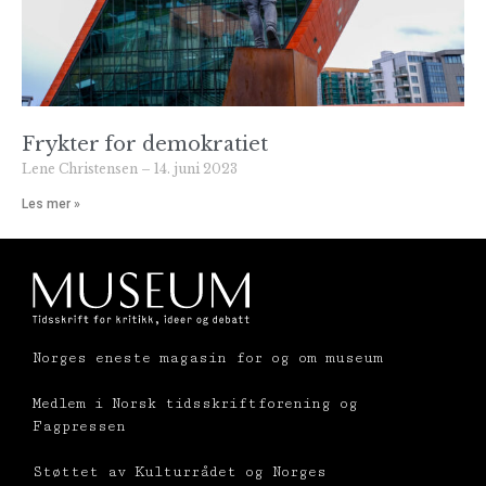
Frykter for demokratiet
Lene Christensen
14. juni 2023
Les mer »
Norges eneste magasin for og om museum
Medlem i Norsk tidsskriftforening og
Fagpressen
Støttet av Kulturrådet og Norges