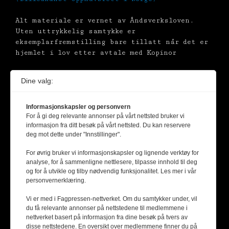
Alt materiale er vernet av Åndsverksloven.
Uten uttrykkelig samtykke er
eksemplarfremstilling bare tillatt når det er
hjemlet i lov etter avtale med Kopinor
Dine valg:
Informasjonskapsler og personvern
For å gi deg relevante annonser på vårt nettsted bruker vi
informasjon fra ditt besøk på vårt nettsted. Du kan reservere
deg mot dette under "Innstillinger".
For øvrig bruker vi informasjonskapsler og lignende verktøy for
analyse, for å sammenligne nettlesere, tilpasse innhold til deg
og for å utvikle og tilby nødvendig funksjonalitet. Les mer i vår
personvernerklæring.
Vi er med i Fagpressen-nettverket. Om du samtykker under, vil
du få relevante annonser på nettstedene til medlemmene i
nettverket basert på informasjon fra dine besøk på tvers av
disse nettstedene. En oversikt over medlemmene finner du på