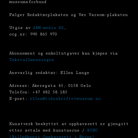
museumsforbund
Følger Redaktørplakaten og Vær Varsom-plakaten
Utgis av
ABM-media AS
,
org.nr: 990 863 970
Abonnement og enkeltutgaver kan kjøpes via
Tekstallmenningen
Ansvarlig redaktør: Ellen Lange
Adresse: Akersgata 43, 0158 Oslo
Telefon: +47 482 58 183
E-post:
ellen@tidsskriftetmuseum.no
Kunstverk beskyttet av opphavsrett er gjengitt
etter avtale med kunstnerne /
BONO
(Billedkunst Opphavsrett i Norge)