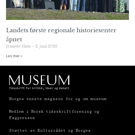
Landets første regionale historiesenter
åpnet
Jeanette Høie
2. juni 2026
Les mer »
Norges eneste magasin for og om museum
Medlem i Norsk tidsskriftforening og
Fagpressen
Støttet av Kulturrådet og Norges