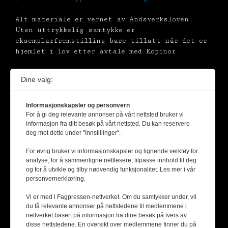
Alt materiale er vernet av Åndsverksloven.
Uten uttrykkelig samtykke er
eksemplarfremstilling bare tillatt når det er
hjemlet i lov etter avtale med Kopinor
Dine valg:
Informasjonskapsler og personvern
For å gi deg relevante annonser på vårt nettsted bruker vi
informasjon fra ditt besøk på vårt nettsted. Du kan reservere
deg mot dette under "Innstillinger".
For øvrig bruker vi informasjonskapsler og lignende verktøy for
analyse, for å sammenligne nettlesere, tilpasse innhold til deg
og for å utvikle og tilby nødvendig funksjonalitet. Les mer i vår
personvernerklæring.
Vi er med i Fagpressen-nettverket. Om du samtykker under, vil
du få relevante annonser på nettstedene til medlemmene i
nettverket basert på informasjon fra dine besøk på tvers av
disse nettstedene. En oversikt over medlemmene finner du på