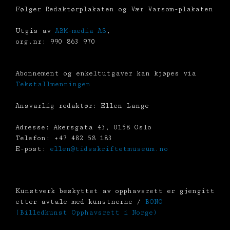
Følger Redaktørplakaten og Vær Varsom-plakaten
Utgis av
ABM-media AS
,
org.nr: 990 863 970
Abonnement og enkeltutgaver kan kjøpes via
Tekstallmenningen
Ansvarlig redaktør: Ellen Lange
Adresse: Akersgata 43, 0158 Oslo
Telefon: +47 482 58 183
E-post:
ellen@tidsskriftetmuseum.no
Kunstverk beskyttet av opphavsrett er gjengitt
etter avtale med kunstnerne /
BONO
(Billedkunst Opphavsrett i Norge)