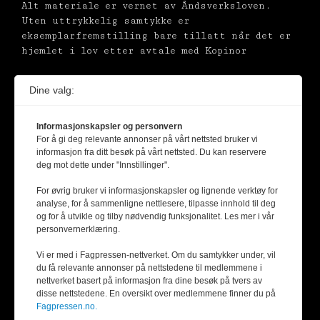
Alt materiale er vernet av Åndsverksloven.
Uten uttrykkelig samtykke er
eksemplarfremstilling bare tillatt når det er
hjemlet i lov etter avtale med Kopinor
Dine valg:
Informasjonskapsler og personvern
For å gi deg relevante annonser på vårt nettsted bruker vi
informasjon fra ditt besøk på vårt nettsted. Du kan reservere
deg mot dette under "Innstillinger".
For øvrig bruker vi informasjonskapsler og lignende verktøy for
analyse, for å sammenligne nettlesere, tilpasse innhold til deg
og for å utvikle og tilby nødvendig funksjonalitet. Les mer i vår
personvernerklæring.
Vi er med i Fagpressen-nettverket. Om du samtykker under, vil
du få relevante annonser på nettstedene til medlemmene i
nettverket basert på informasjon fra dine besøk på tvers av
disse nettstedene. En oversikt over medlemmene finner du på
Fagpressen.no.