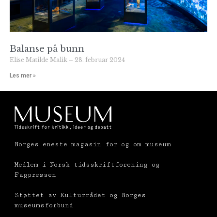
Balanse på bunn
Elise Matilde Malik
28. februar 2024
Les mer »
Norges eneste magasin for og om museum
Medlem i Norsk tidsskriftforening og
Fagpressen
Støttet av Kulturrådet og Norges
museumsforbund