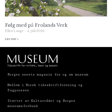
Følg med på Frolands Verk
Ellen Lange
4. juli 2026
Les mer »
Norges eneste magasin for og om museum
Medlem i Norsk tidsskriftforening og
Fagpressen
Støttet av Kulturrådet og Norges
museumsforbund