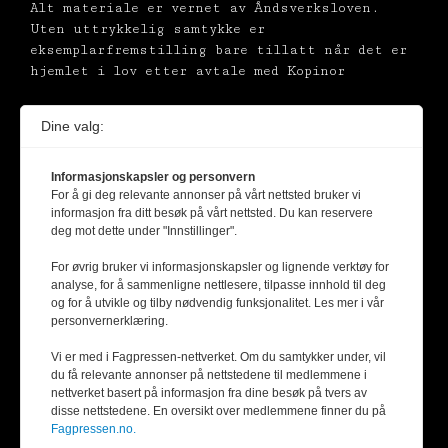
Alt materiale er vernet av Åndsverksloven.
Uten uttrykkelig samtykke er
eksemplarfremstilling bare tillatt når det er
hjemlet i lov etter avtale med Kopinor
Dine valg:
Informasjonskapsler og personvern
For å gi deg relevante annonser på vårt nettsted bruker vi
informasjon fra ditt besøk på vårt nettsted. Du kan reservere
deg mot dette under "Innstillinger".
For øvrig bruker vi informasjonskapsler og lignende verktøy for
analyse, for å sammenligne nettlesere, tilpasse innhold til deg
og for å utvikle og tilby nødvendig funksjonalitet. Les mer i vår
personvernerklæring.
Vi er med i Fagpressen-nettverket. Om du samtykker under, vil
du få relevante annonser på nettstedene til medlemmene i
nettverket basert på informasjon fra dine besøk på tvers av
disse nettstedene. En oversikt over medlemmene finner du på
Fagpressen.no.