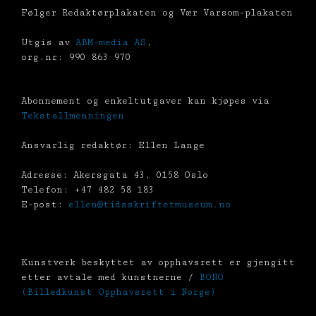
Følger Redaktørplakaten og Vær Varsom-plakaten
Utgis av
ABM-media AS
,
org.nr: 990 863 970
Abonnement og enkeltutgaver kan kjøpes via
Tekstallmenningen
Ansvarlig redaktør: Ellen Lange
Adresse: Akersgata 43, 0158 Oslo
Telefon: +47 482 58 183
E-post:
ellen@tidsskriftetmuseum.no
Kunstverk beskyttet av opphavsrett er gjengitt
etter avtale med kunstnerne /
BONO
(Billedkunst Opphavsrett i Norge)