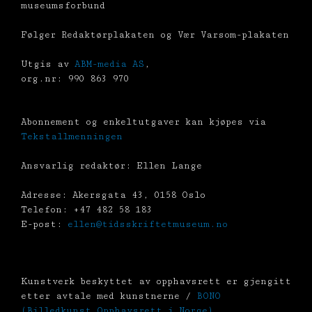
museumsforbund
Følger Redaktørplakaten og Vær Varsom-plakaten
Utgis av
ABM-media AS
,
org.nr: 990 863 970
Abonnement og enkeltutgaver kan kjøpes via
Tekstallmenningen
Ansvarlig redaktør: Ellen Lange
Adresse: Akersgata 43, 0158 Oslo
Telefon: +47 482 58 183
E-post:
ellen@tidsskriftetmuseum.no
Kunstverk beskyttet av opphavsrett er gjengitt
etter avtale med kunstnerne /
BONO
(Billedkunst Opphavsrett i Norge)