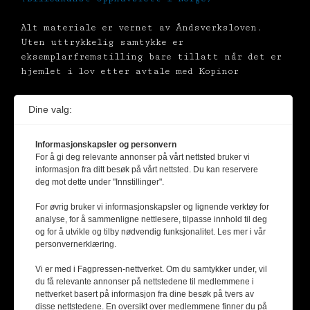
Alt materiale er vernet av Åndsverksloven.
Uten uttrykkelig samtykke er
eksemplarfremstilling bare tillatt når det er
hjemlet i lov etter avtale med Kopinor
Dine valg:
Informasjonskapsler og personvern
For å gi deg relevante annonser på vårt nettsted bruker vi
informasjon fra ditt besøk på vårt nettsted. Du kan reservere
deg mot dette under "Innstillinger".
For øvrig bruker vi informasjonskapsler og lignende verktøy for
analyse, for å sammenligne nettlesere, tilpasse innhold til deg
og for å utvikle og tilby nødvendig funksjonalitet. Les mer i vår
personvernerklæring.
Vi er med i Fagpressen-nettverket. Om du samtykker under, vil
du få relevante annonser på nettstedene til medlemmene i
nettverket basert på informasjon fra dine besøk på tvers av
disse nettstedene. En oversikt over medlemmene finner du på