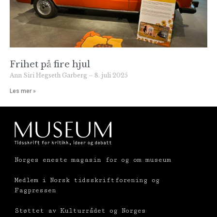
Frihet på fire hjul
Ann Siri Hegseth Garberg
8. juli 2025
Les mer »
Norges eneste magasin for og om museum
Medlem i Norsk tidsskriftforening og
Fagpressen
Støttet av Kulturrådet og Norges