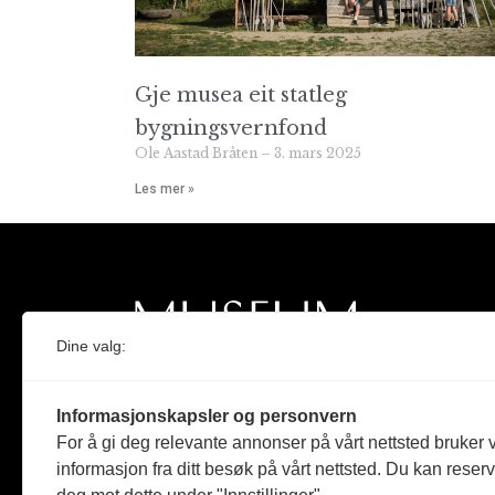
Gje musea eit statleg
bygningsvernfond
Ole Aastad Bråten
3. mars 2025
Les mer »
Dine valg:
Norges eneste magasin for og om museum
Informasjonskapsler og personvern
Medlem i Norsk tidsskriftforening og
For å gi deg relevante annonser på vårt nettsted bruker v
Fagpressen
informasjon fra ditt besøk på vårt nettsted. Du kan reser