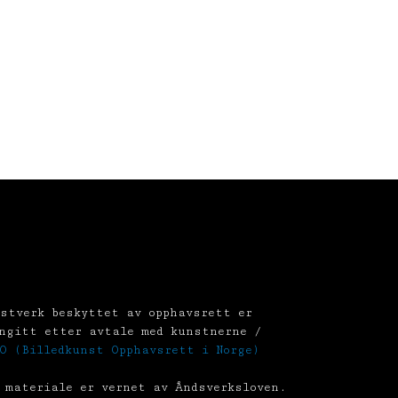
stverk beskyttet av opphavsrett er
ngitt etter avtale med kunstnerne /
O (Billedkunst Opphavsrett i Norge)
 materiale er vernet av Åndsverksloven.