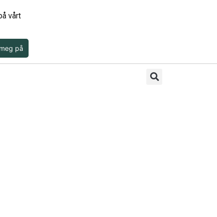
å vårt
 meg på