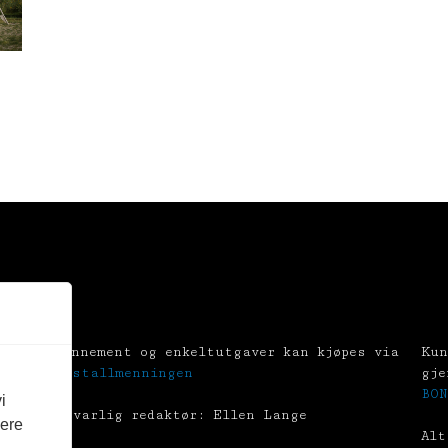
Abonnement og enkeltutgaver kan kjøpes via
Kun
Tekstallmenningen
gje
BON
i
Ansvarlig redaktør: Ellen Lange
vere
Alt