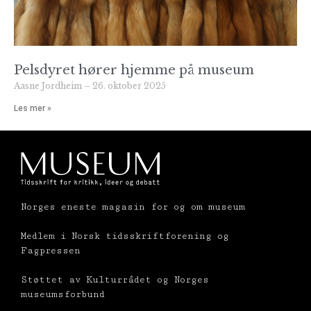
Pelsdyret hører hjemme på museum
Aasne Jordheim
26. oktober 2025
Les mer »
Norges eneste magasin for og om museum
Medlem i Norsk tidsskriftforening og
Fagpressen
Støttet av Kulturrådet og Norges
museumsforbund