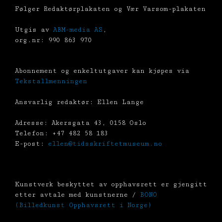
Følger Redaktørplakaten og Vær Varsom-plakaten
Utgis av
ABM-media AS
,
org.nr: 990 863 970
Abonnement og enkeltutgaver kan kjøpes via
Tekstallmenningen
Ansvarlig redaktør: Ellen Lange
Adresse: Akersgata 43, 0158 Oslo
Telefon: +47 482 58 183
E-post:
ellen@tidsskriftetmuseum.no
Kunstverk beskyttet av opphavsrett er gjengitt
etter avtale med kunstnerne /
BONO
(Billedkunst Opphavsrett i Norge)