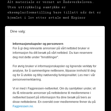
Alt materiale er vernet av Åndsverksloven.
Uten uttrykkelig samtykke er
eksemplarfremstilling bare tillatt når det er
hjemlet i lov etter avtale med Kopinor
Dine valg:
Informasjonskapsler og personvern
For å gi deg relevante annonser på vårt nettsted bruker vi
informasjon fra ditt besøk på vårt nettsted. Du kan reservere
deg mot dette under "Innstillinger".
For øvrig bruker vi informasjonskapsler og lignende verktøy for
analyse, for å sammenligne nettlesere, tilpasse innhold til deg
og for å utvikle og tilby nødvendig funksjonalitet. Les mer i vår
personvernerklæring.
Vi er med i Fagpressen-nettverket. Om du samtykker under, vil
du få relevante annonser på nettstedene til medlemmene i
nettverket basert på informasjon fra dine besøk på tvers av
disse nettstedene. En oversikt over medlemmene finner du på
Fagpressen.no.