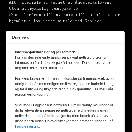
Alt materiale er vernet av Åndsverksloven.
Uten uttrykkelig samtykke er
eksemplarfremstilling bare tillatt når det er
hjemlet i lov etter avtale med Kopinor
Dine valg:
Informasjonskapsler og personvern
For å gi deg relevante annonser på vårt nettsted bruker vi
informasjon fra ditt besøk på vårt nettsted. Du kan reservere
deg mot dette under "Innstillinger".
For øvrig bruker vi informasjonskapsler og lignende verktøy for
analyse, for å sammenligne nettlesere, tilpasse innhold til deg
og for å utvikle og tilby nødvendig funksjonalitet. Les mer i vår
personvernerklæring.
Vi er med i Fagpressen-nettverket. Om du samtykker under, vil
du få relevante annonser på nettstedene til medlemmene i
nettverket basert på informasjon fra dine besøk på tvers av
disse nettstedene. En oversikt over medlemmene finner du på
Fagpressen.no.