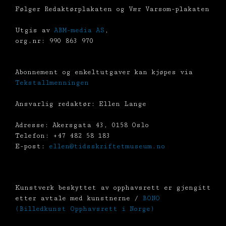
Følger Redaktørplakaten og Vær Varsom-plakaten
Utgis av
ABM-media AS
,
org.nr: 990 863 970
Abonnement og enkeltutgaver kan kjøpes via
Tekstallmenningen
Ansvarlig redaktør: Ellen Lange
Adresse: Akersgata 43, 0158 Oslo
Telefon: +47 482 58 183
E-post:
ellen@tidsskriftetmuseum.no
Kunstverk beskyttet av opphavsrett er gjengitt
etter avtale med kunstnerne /
BONO
(Billedkunst Opphavsrett i Norge)