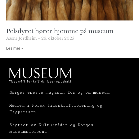
Pelsdyret hører hjemme på museum
Aasne Jordheim
26. oktober 2025
Les mer »
Norges eneste magasin for og om museum
Medlem i Norsk tidsskriftforening og
Fagpressen
Støttet av Kulturrådet og Norges
museumsforbund