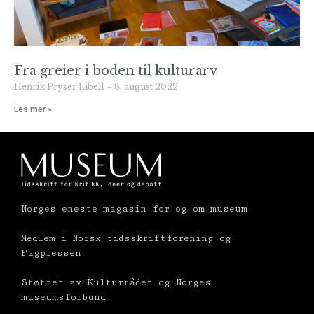
Fra greier i boden til kulturarv
Henrik Pryser Libell
8. august 2022
Les mer »
Norges eneste magasin for og om museum
Medlem i Norsk tidsskriftforening og
Fagpressen
Støttet av Kulturrådet og Norges
museumsforbund