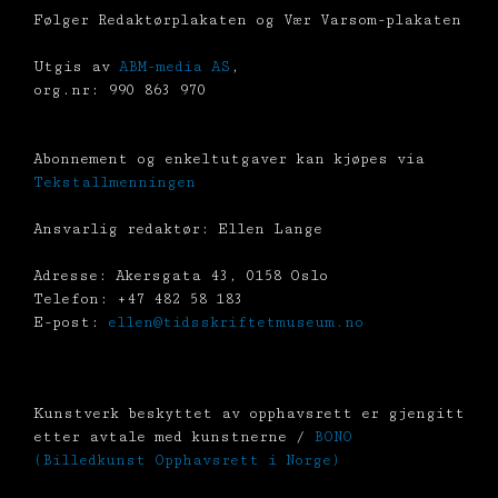
Følger Redaktørplakaten og Vær Varsom-plakaten
Utgis av
ABM-media AS
,
org.nr: 990 863 970
Abonnement og enkeltutgaver kan kjøpes via
Tekstallmenningen
Ansvarlig redaktør: Ellen Lange
Adresse: Akersgata 43, 0158 Oslo
Telefon: +47 482 58 183
E-post:
ellen@tidsskriftetmuseum.no
Kunstverk beskyttet av opphavsrett er gjengitt
etter avtale med kunstnerne /
BONO
(Billedkunst Opphavsrett i Norge)