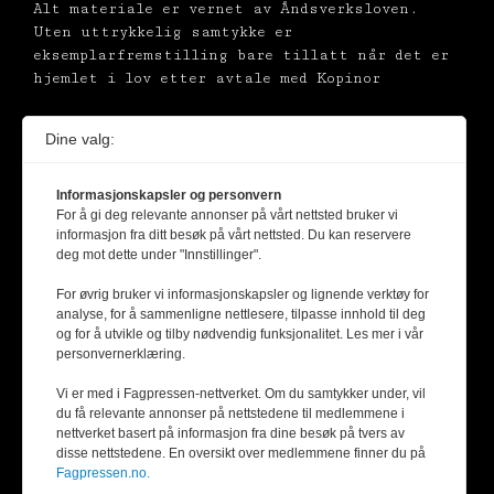
Alt materiale er vernet av Åndsverksloven.
Uten uttrykkelig samtykke er
eksemplarfremstilling bare tillatt når det er
hjemlet i lov etter avtale med Kopinor
Dine valg:
Informasjonskapsler og personvern
For å gi deg relevante annonser på vårt nettsted bruker vi
informasjon fra ditt besøk på vårt nettsted. Du kan reservere
deg mot dette under "Innstillinger".
For øvrig bruker vi informasjonskapsler og lignende verktøy for
analyse, for å sammenligne nettlesere, tilpasse innhold til deg
og for å utvikle og tilby nødvendig funksjonalitet. Les mer i vår
personvernerklæring.
Vi er med i Fagpressen-nettverket. Om du samtykker under, vil
du få relevante annonser på nettstedene til medlemmene i
nettverket basert på informasjon fra dine besøk på tvers av
disse nettstedene. En oversikt over medlemmene finner du på
Fagpressen.no.