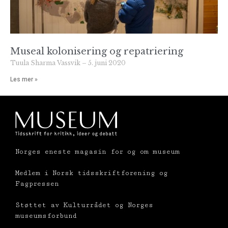
Museal kolonisering og repatriering
Tuula Sharma Vassvik
5. juni 2020
Les mer »
Norges eneste magasin for og om museum
Medlem i Norsk tidsskriftforening og
Fagpressen
Støttet av Kulturrådet og Norges
museumsforbund