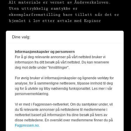
Alt materiale er vernet av Åndsverksloven.
Uten uttrykkelig samtykke er
eksemplarfremstilling bare tillatt når det er
hjemlet i lov etter avtale med Kopinor
Dine valg:
Informasjonskapsler og personvern
For å gi deg relevante annonser på vårt nettsted bruker vi
informasjon fra ditt besøk på vårt nettsted. Du kan reservere
deg mot dette under "Innstillinger".
For øvrig bruker vi informasjonskapsler og lignende verktøy for
analyse, for å sammenligne nettlesere, tilpasse innhold til deg
og for å utvikle og tilby nødvendig funksjonalitet. Les mer i vår
personvernerklæring.
Vi er med i Fagpressen-nettverket. Om du samtykker under, vil
du få relevante annonser på nettstedene til medlemmene i
nettverket basert på informasjon fra dine besøk på tvers av
disse nettstedene. En oversikt over medlemmene finner du på
Fagpressen.no.