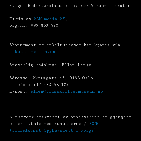
Følger Redaktørplakaten og Vær Varsom-plakaten
Utgis av
ABM-media AS
,
org.nr: 990 863 970
Abonnement og enkeltutgaver kan kjøpes via
Tekstallmenningen
Ansvarlig redaktør: Ellen Lange
Adresse: Akersgata 43, 0158 Oslo
Telefon: +47 482 58 183
E-post:
ellen@tidsskriftetmuseum.no
Kunstverk beskyttet av opphavsrett er gjengitt
etter avtale med kunstnerne /
BONO
(Billedkunst Opphavsrett i Norge)