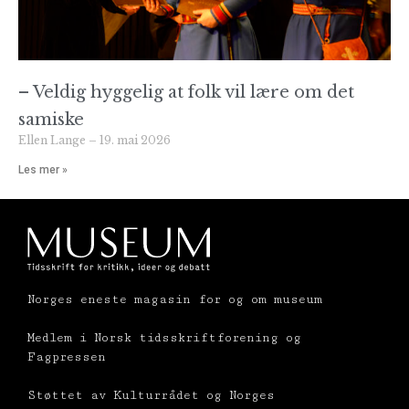
– Veldig hyggelig at folk vil lære om det
samiske
Ellen Lange
19. mai 2026
Les mer »
Norges eneste magasin for og om museum
Medlem i Norsk tidsskriftforening og
Fagpressen
Støttet av Kulturrådet og Norges