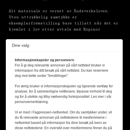
Alt materiale er vernet av Åndsverksloven.
Uten uttrykkelig samtykke er
eksemplarfremstilling bare tillatt når det er
hjemlet i lov etter avtale med Kopinor
Dine valg:
Informasjonskapsler og personvern
For å gi deg relevante annonser på vårt nettsted bruker vi
informasjon fra ditt besøk på vårt nettsted. Du kan reservere
deg mot dette under "Innstillinger".
For øvrig bruker vi informasjonskapsler og lignende verktøy for
analyse, for å sammenligne nettlesere, tilpasse innhold til deg
og for å utvikle og tilby nødvendig funksjonalitet. Les mer i vår
personvernerklæring.
Vi er med i Fagpressen-nettverket. Om du samtykker under, vil
du få relevante annonser på nettstedene til medlemmene i
nettverket basert på informasjon fra dine besøk på tvers av
disse nettstedene. En oversikt over medlemmene finner du på