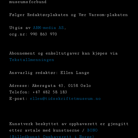
museumsforbund
Følger Redaktørplakaten og Vær Varsom-plakaten
Utgis av
ABM-media AS
,
org.nr: 990 863 970
Abonnement og enkeltutgaver kan kjøpes via
Tekstallmenningen
Ansvarlig redaktør: Ellen Lange
Adresse: Akersgata 43, 0158 Oslo
Telefon: +47 482 58 183
E-post:
ellen@tidsskriftetmuseum.no
Kunstverk beskyttet av opphavsrett er gjengitt
etter avtale med kunstnerne /
BONO
(Billedkunst Opphavsrett i Norge)